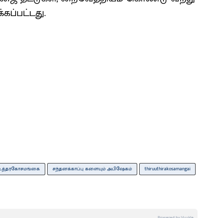
கப்பட்டது.
ுஉத்தரகோசமங்கை
சந்தனக்காப்பு களையும் அபிஷேகம்
thiruuthirakosamangai