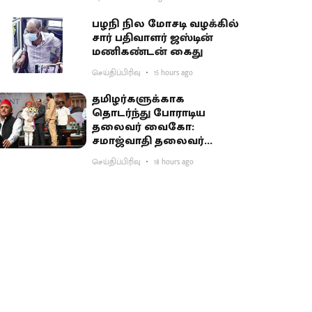
பகிர்வு
பழநி நில மோசடி வழக்கில்
சார் பதிவாளர் ஜஸ்டின்
மணிகண்டன் கைது
செய்திப்பிரிவு
15 hours ago
தமிழர்களுக்காக
தொடர்ந்து போராடிய
தலைவர் வைகோ:
சமாஜ்வாதி தலைவர்
அகிலேஷ் புகழாரம்
செய்திப்பிரிவு
18 hours ago