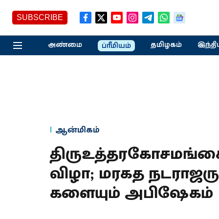
SUBSCRIBE
அண்மை
தமிழகம்
இந்தி
ப்ரீமியம்
ஆன்மிகம்
திருஉத்தரகோசமங்கை
விழா; மரகத நடராஜருக
களையும் அபிஷேகம்