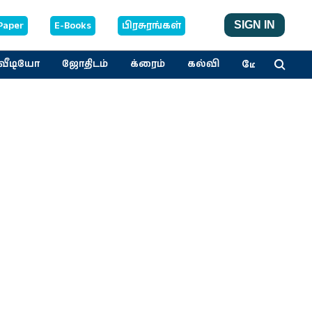
Paper
E-Books
பிரசுரங்கள்
SIGN IN
மேலும்
வீடியோ
ஜோதிடம்
க்ரைம்
கல்வி