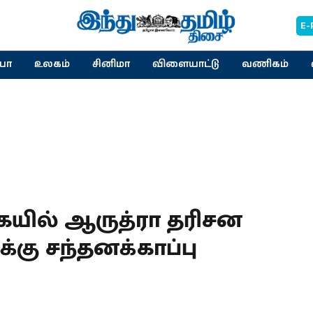
E-
யா
உலகம்
சினிமா
விளையாட்டு
வணிகம்
யில் ஆருத்ரா தரிசன
்கு சந்தனக்காப்பு