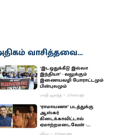
திகம் வாசித்தவை...
‘இடஒதுக்கீடு இல்லா
இந்தியா’ - வலுக்கும்
இணையவழி போராட்டமும்
பின்புலமும்
பாரதி ஆனந்த்
23 hours ago
‘ராமாயணா’ படத்துக்கு
ஆஸ்கர்
கிடைக்காவிட்டால்
ஏமாற்றமடைவேன் -
மகாராஷ்டிர முதல்வர்
ப்ரியா
20 hours ago