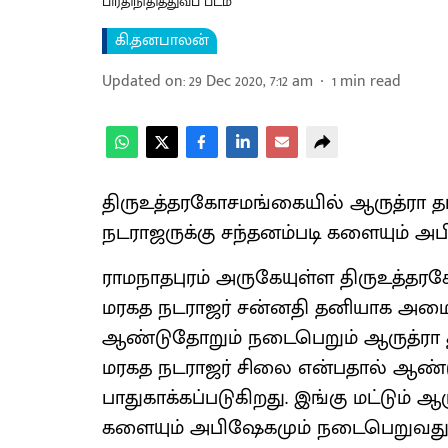
பிரதிநிதித்துவப் படம்
கி.தனபாலன்
Updated on
:
29 Dec 2020, 7:12 am
1
min read
திருஉத்தரகோசமங்கையில் ஆருத்ரா த
நடராஜருக்கு சந்தனம்படி களையும் அ
ராமநாதபுரம் அருகேயுள்ள திருஉத்த
மரகத நடராஜர் சன்னதி தனியாக அமைந்
ஆண்டுதோறும் நடைபெறும் ஆருத்ரா தர
மரகத நடராஜர் சிலை என்பதால் ஆண்டு
பாதுகாக்கப்படுகிறது. இங்கு மட்டும் ஆர
களையும் அபிஷேகமும் நடைபெறுவது ச