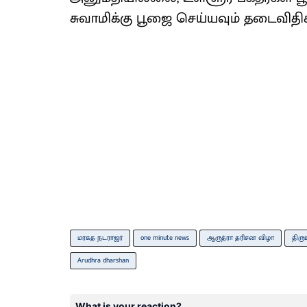
சுவாமிக்கு பூஜை செய்யவும் தடைவிதிக்
மரகத நடராஜர்
one minute news
ஆருத்ரா தரிசன விழா
திர
Arudhra dharshan