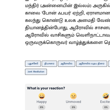
மந்திர் (அன்னையின் இல்லம்) அருகில
காலை 'போன் ஃபயர்' ஏற்றி, ஏராளமான 
கலந்து கொண்டு உலக அமைதி வேண்டி கூ
தியானத்தின்போது, ஆரோவில் சாசனம்
ஆரோவில் வாசிகளும் வெளிநாட்டாவ
ஒருவருக்கொருவர் வாழ்த்துக்களை த
புதுச்சேரி
தியானம்
ஆரோவில்
ஆரோவில் உதய தினம்
Joint Meditation