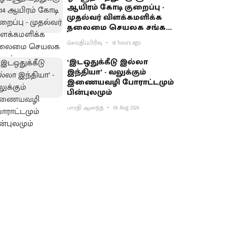
ஆயிரம் கோடி குறைப்பு -
முதல்வர் விளக்கமளிக்க
தலைமை செயலக சங்கம்
வலியுறுத்தல்
செய்திப்பிரிவு
18 hours ago
‘இடஒதுக்கீடு இல்லா
இந்தியா’ - வலுக்கும்
இணையவழி போராட்டமும்
பின்புலமும்
பாரதி ஆனந்த்
06 Aug 2026