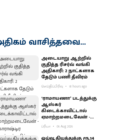
திகம் வாசித்தவை...
அடையாறு ஆற்றில்
குதித்த ரிசர்வ் வங்கி
அதிகாரி: 2 நாட்களாக
தேடும் பணி தீவிரம்
செய்திப்பிரிவு
18 hours ago
‘ராமாயணா’ படத்துக்கு
ஆஸ்கர்
கிடைக்காவிட்டால்
ஏமாற்றமடைவேன் -
மகாராஷ்டிர முதல்வர்
ப்ரியா
06 Aug 2026
பகிர்வு
ஓய்வூதியத்துக்கு ரூ.14