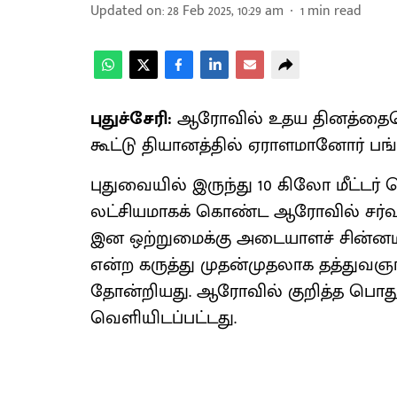
Updated on
:
28 Feb 2025, 10:29 am
1
min read
புதுச்சேரி:
ஆரோவில் உதய தினத்தையொட
கூட்டு தியானத்தில் ஏராளமானோர் பங்
புதுவையில் இருந்து 10 கிலோ மீட்ட
லட்சியமாகக் கொண்ட ஆரோவில் சர்வ
இன ஒற்றுமைக்கு அடையாளச் சின்னம
என்ற கருத்து முதன்முதலாக தத்துவஞான
தோன்றியது. ஆரோவில் குறித்த பொது அ
வெளியிடப்பட்டது.