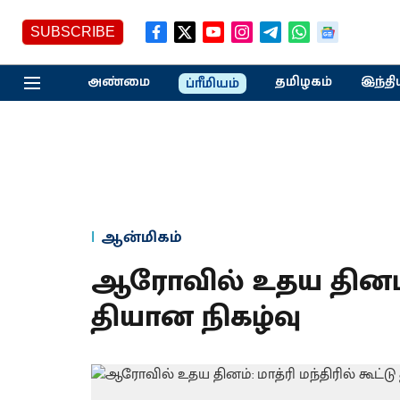
SUBSCRIBE
அண்மை
தமிழகம்
இந்தி
ப்ரீமியம்
ஆன்மிகம்
ஆரோவில் உதய தினம்: ம
தியான நிகழ்வு