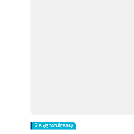
செ. ஞானபிரகாஷ்