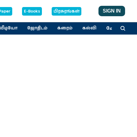
Paper
E-Books
பிரசுரங்கள்
SIGN IN
மேலும்
வீடியோ
ஜோதிடம்
க்ரைம்
கல்வி