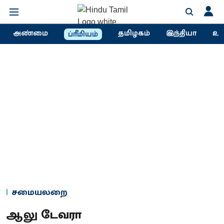
அண்மை
தமிழகம்
இந்தியா
உல
ப்ரீமியம்
சமையலறை
ஆலு டேவரா