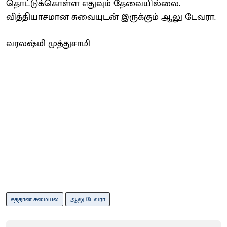
தொட்டுக்கொள்ள எதுவும் தேவையில்லை.
வித்தியாசமான சுவையுடன் இருக்கும் ஆலு டேவரா.
வரலஷ்மி முத்துசாமி
சத்தான சமையல்
ஆலு டேவரா