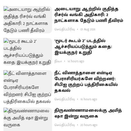
அடையாறு ஆற்றில் குதித்த
ரிசர்வ் வங்கி அதிகாரி: 2
நாட்களாக தேடும் பணி தீவிரம்
செய்திப்பிரிவு
07 Aug 2026
‘மூடர் கூடம் 2’ படத்தில்
ஆச்சரியப்படுத்​தும் கதை:
இயக்குநர் உறுதி
நிலா
14 hours ago
நீட் வினாத்தாளை என்டிஏ
பேராசிரியர்களே விற்றனர்:
சிபிஐ குற்றப் பத்திரிகையில்
தகவல்
செய்திப்பிரிவு
16 hours ago
திருவண்ணாமலைக்கு அமித்
ஷா இன்று வருகை
செய்திப்பிரிவு
20 hours ago