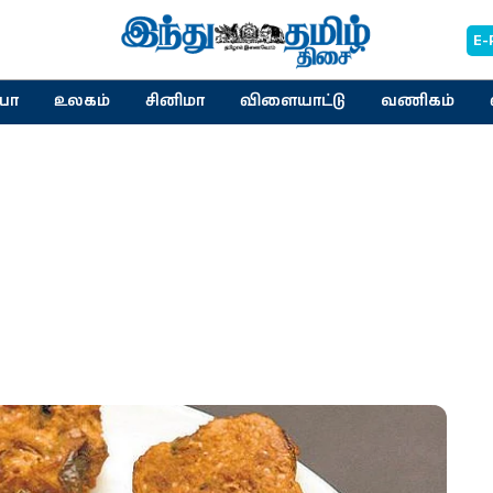
E-
யா
உலகம்
சினிமா
விளையாட்டு
வணிகம்