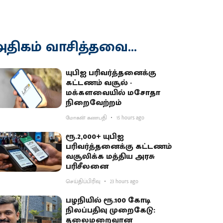
திகம் வாசித்தவை...
யுபிஐ பரிவர்த்தனைக்கு
கட்டணம் வசூல் -
மக்களவையில் மசோதா
நிறைவேற்றம்
மோகன் கணபதி
15 hours ago
ரூ.2,000+ யுபிஐ
பரிவர்த்தனைக்கு கட்டணம்
வசூலிக்க மத்திய அரசு
பரிசீலனை
செய்திப்பிரிவு
23 hours ago
பழநியில் ரூ.100 கோடி
நிலப்பதிவு முறைகேடு:
தலைமறைவான