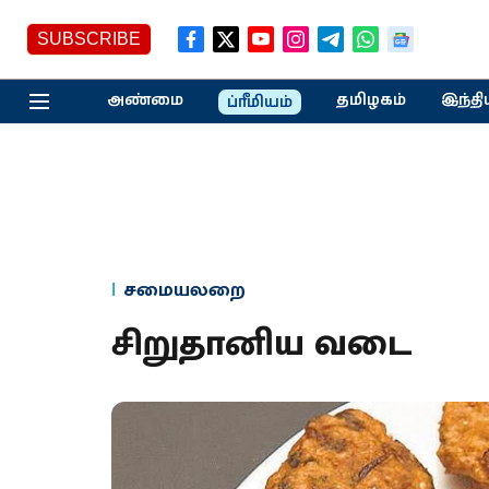
SUBSCRIBE
அண்மை
தமிழகம்
இந்தி
ப்ரீமியம்
சமையலறை
சிறுதானிய வடை