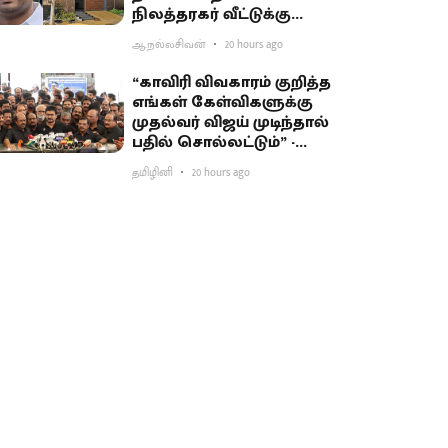
நிலத்தரகர் வீட்டுக்கு
சிபிசிஐடி ‘சீல்’
ஆ.நல்லசிவன்
20 hours ago
“காவிரி விவகாரம் குறித்த
எங்கள் கேள்விகளுக்கு
முதல்வர் விஜய் முடிந்தால்
பதில் சொல்லட்டும்” -
உதயநிதி சவால்
தமிழினி
20 hours ago