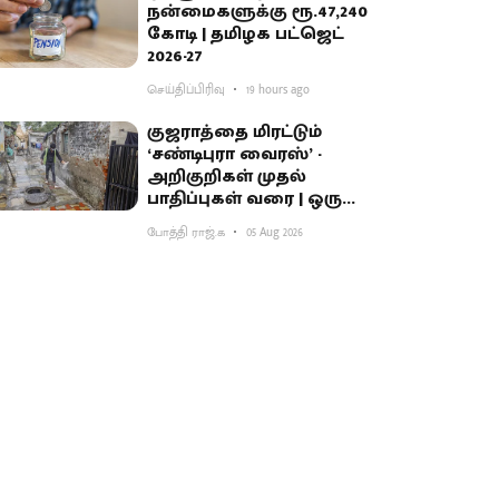
நன்மைகளுக்கு ரூ.47,240
கோடி | தமிழக பட்ஜெட்
2026-27
செய்திப்பிரிவு
19 hours ago
குஜராத்தை மிரட்டும்
‘சண்டிபுரா வைரஸ்’ -
அறிகுறிகள் முதல்
பாதிப்புகள் வரை | ஒரு
தெளிவுப் பார்வை
போத்தி ராஜ்.க
05 Aug 2026