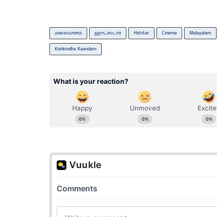
மலையாளம்
ஹாட்ஸ்டார்
Hotstar
Cinema
Malayalam
Kishkindha Kaandam