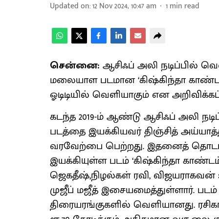
Updated on
:
12 Nov 2024, 10:47 am
1
min read
சென்னை:
ஆசிஃப் அலி நடிப்பில் 
மலையாள படமான ‘கிஷ்கிந்தா காண்டம்’ 
ஓடிடியில் வெளியாகும் என அறிவிக்கப்
கடந்த 2019-ம் ஆண்டு ஆசிஃப் அலி நடி
படத்தை இயக்கியவர் திஞ்சித் அய்யாத்
வரவேற்பை பெற்றது. இதனைத் தொடர்ந
இயக்கியுள்ள படம் ‘கிஷ்கிந்தா காண்டம
ஜெகதீஷ்,நிழல்கள் ரவி, விஜயராகவன் உள
முஜீப் மஜீத் இசையமைத்துள்ளார். படம் க
திரையரங்குகளில் வெளியானது. ரசிக