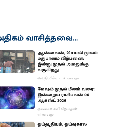
திகம் வாசித்தவை...
ஆன்லைன், செயலி மூலம்
மதுபானம் விற்பனை:
இன்று முதல் அமலுக்கு
வருகிறது
செய்திப்பிரிவு
19 hours ago
மேஷம் முதல் மீனம் வரை:
இன்றைய ராசிபலன் 06
ஆகஸ்ட் 2026
முனைவர் கே.பி.வித்யாதரன்
18 hours ago
ஓய்வூதியம், ஓய்வுகால