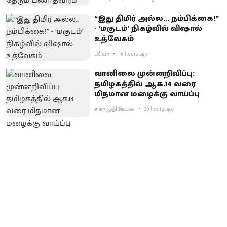
“இது திமிர் அல்ல... நம்பிக்கை!”
- ‘மகுடம்’ நிகழ்வில் விஷால்
உத்வேகம்
ப்ரியா
18 hours ago
வானிலை முன்னறிவிப்பு:
தமிழகத்தில் ஆக.14 வரை
மிதமான மழைக்கு வாய்ப்பு
ச.கார்த்திகேயன்
20 hours ago