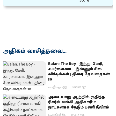
அதிகம் வாசித்தவை...
Balan: The Boy - இந்து, மேரி,
ஃபர்ஸானா... இன்னும் சில
விக்டிம்கள் | திரை தேவதைகள்
30
பாரதி ஆனந்த்
15 hours ago
அடையாறு ஆற்றில் குதித்த
ரிசர்வ் வங்கி அதிகாரி: 2
நாட்களாக தேடும் பணி தீவிரம்
செய்திப்பிரிவு
07 Aug 2026