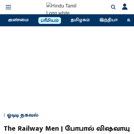
அண்மை
தமிழகம்
இந்தியா
உல
ப்ரீமியம்
ஓடிடி தகவல்
The Railway Men | போபால் விஷவாயு