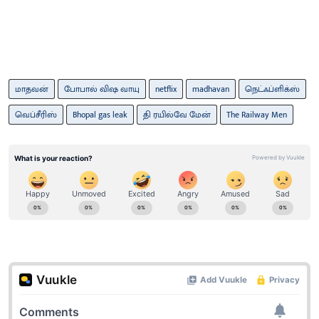
மாதவன்
போபால் விஷ வாயு
netflix
madhavan
நெட்ஃப்ளிக்ஸ்
வெப்சீரிஸ்
Bhopal gas leak
தி ரயில்வே மேன்
The Railway Men