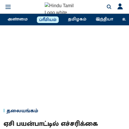
அண்மை
தமிழகம்
இந்தியா
உல
ப்ரீமியம்
தலையங்கம்
ஏசி பயன்பாட்டில் எச்சரிக்கை