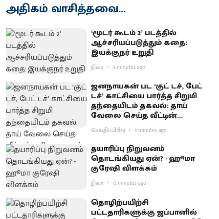
அதிகம் வாசித்தவை...
‘மூடர் கூடம் 2’ படத்தில்
ஆச்சரியப்படுத்​தும் கதை:
இயக்குநர் உறுதி
நிலா
6 minutes ago
ஜனநாயகன் பட ‘குட் டச், பேட்
டச்’ காட்சியை பார்த்த சிறுமி
தந்தையிடம் தகவல்: தாய்
வேலை செய்த வீட்டின்
உரிமையாளர் ‘போக்சோ’வில்
செய்திப்பிரிவு
9 minutes ago
கைது
தயாரிப்பு நிறுவனம்
தொடங்கியது ஏன்? - ஹூமா
குரேஷி விளக்கம்
நிலா
15 minutes ago
தொழிற்பயிற்சி
பட்டதாரிகளுக்கு ஜப்பானில்