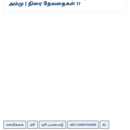
அம்மு | திரை தேவதைகள் 17
எச்சரிக்கை
ஏசி
ஏசி பயன்பாடு
AIR CONDITIONER
AC