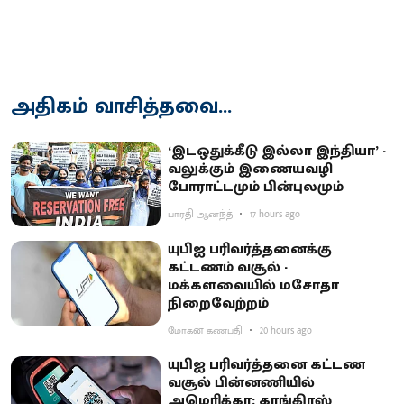
அதிகம் வாசித்தவை...
‘இடஒதுக்கீடு இல்லா இந்தியா’ -
வலுக்கும் இணையவழி
போராட்டமும் பின்புலமும்
பாரதி ஆனந்த்
17 hours ago
யுபிஐ பரிவர்த்தனைக்கு
கட்டணம் வசூல் -
மக்களவையில் மசோதா
நிறைவேற்றம்
மோகன் கணபதி
20 hours ago
யுபிஐ பரிவர்த்தனை கட்டண
வசூல் பின்னணியில்
அமெரிக்கா: காங்கிரஸ்