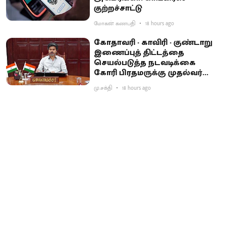
குற்றச்சாட்டு
மோகன் கணபதி
18 hours ago
கோதாவரி - காவிரி - குண்டாறு
இணைப்புத் திட்டத்தை
செயல்படுத்த நடவடிக்கை
கோரி பிரதமருக்கு முதல்வர்
விஜய் கடிதம்
மு.சக்தி
18 hours ago