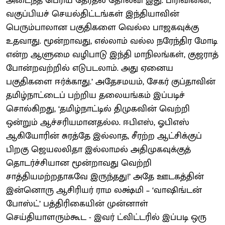
அடைந்த பெரிய தேர்தல் தோல்வி இது. பிரிவினை,
வகுப்பியச் செயல்திட்டங்கள் இந்தியாவின்
பெரும்பாலான பகுதிகளை வெல்ல பாஜகவுக்கு
உதவாது. மூன்றாவது, எல்லாம் வல்ல நரேந்திர மோடி
என்ற ஆளுமை வழிபாடு இந்தி மாநிலங்கள், குஜராத்
போன்றவற்றில் எடுபடலாம். அது ஏனைய
பகுதிகளை ஈர்க்காது.’ அதேசமயம், சேகர் குப்தாவின்
தமிழ்நாட்டைப் பற்றிய தலையங்கம் இப்படிச்
சொல்கிறது, ‘தமிழ்நாட்டில் திமுகவின் வெற்றி
ஒன்றும் ஆச்சரியமானதல்ல. ஈபிஎஸ், ஓபிஎஸ்
ஆகியோரின் சுரத்தே இல்லாத, சீரற்ற ஆட்சிக்குப்
பிறகு ஜெயலலிதா இல்லாமல் அதிமுகவுக்குத்
தொடர்ச்சியான மூன்றாவது வெற்றி
சாத்தியமற்றதாகவே இருந்தது!’ அதே ஊடகத்தின்
இன்னொரு ஆசிரியர் ராம லக்ஷ்மி – ‘வாஷிங்டன்
போஸ்ட்’ பத்திரிகையின் முன்னாள்
செய்தியாளரும்கூட - இவர் ட்விட்டரில் இப்படி ஒரு