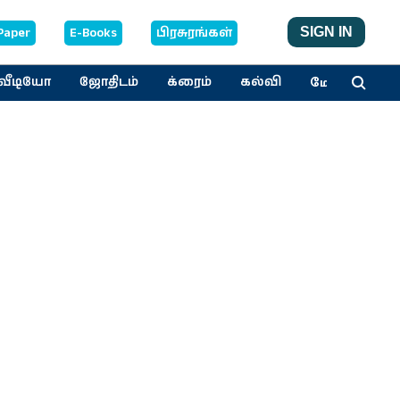
Paper
E-Books
பிரசுரங்கள்
SIGN IN
மேலும்
வீடியோ
ஜோதிடம்
க்ரைம்
கல்வி