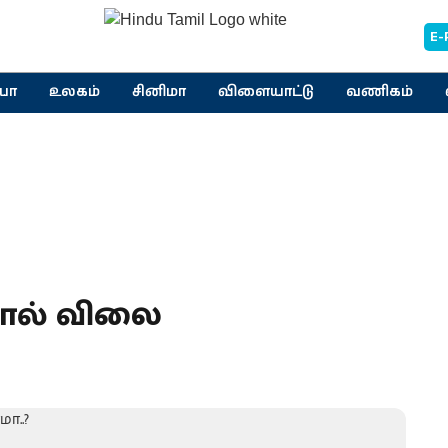
E-
யா
உலகம்
சினிமா
விளையாட்டு
வணிகம்
ரோல் விலை