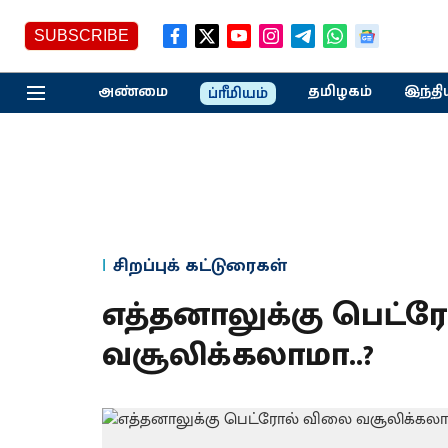
SUBSCRIBE
அண்மை
தமிழகம்
இந்தி
ப்ரீமியம்
சிறப்புக் கட்டுரைகள்
எத்தனாலுக்கு பெட்
வசூலிக்கலாமா..?