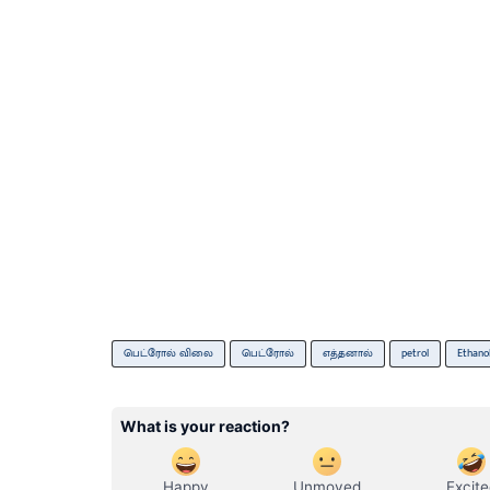
பெட்ரோல் விலை
பெட்ரோல்
எத்தனால்
petrol
Ethano