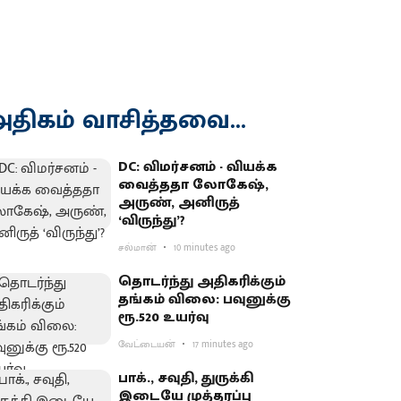
திகம் வாசித்தவை...
DC: விமர்சனம் - வியக்க
வைத்ததா லோகேஷ்,
அருண், அனிருத்
‘விருந்து’?
சல்மான்
10 minutes ago
தொடர்ந்து அதிகரிக்கும்
தங்கம் விலை: பவுனுக்கு
ரூ.520 உயர்வு
வேட்டையன்
17 minutes ago
பாக்., சவுதி, துருக்கி
இடையே முத்தரப்பு