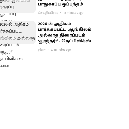
பாதுகாப்பு ஒப்பந்தம்
செய்திப்பிரிவு
18 minutes ago
2026-ல் அதிகம்
பார்க்கப்பட்ட ஆங்கிலம்
அல்லாத திரைப்படம்
‘துரந்தர்!’ - நெட்பிளிக்ஸ்
தகவல்
நிலா
27 minutes ago