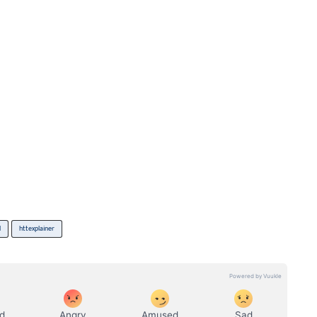
l
httexplainer