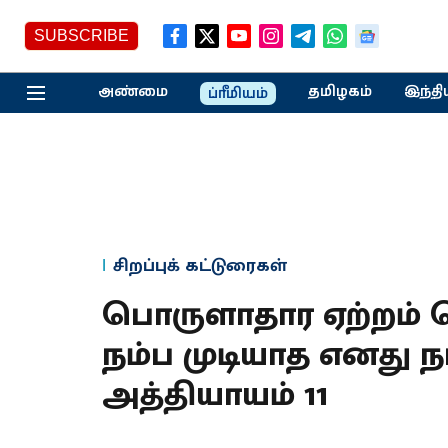
SUBSCRIBE
அண்மை
தமிழகம்
இந்தி
ப்ரீமியம்
சிறப்புக் கட்டுரைகள்
பொருளாதார ஏற்றம் ப
நம்ப முடியாத எனது நாட
அத்தியாயம் 11