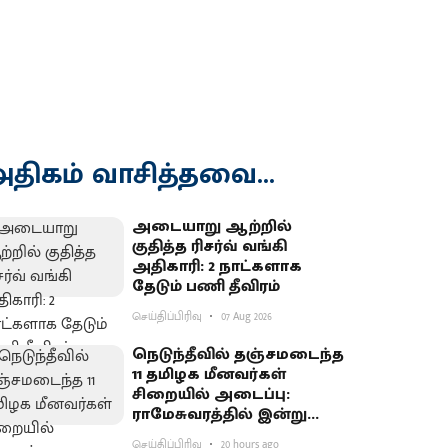
திகம் வாசித்தவை...
அடையாறு ஆற்றில்
குதித்த ரிசர்வ் வங்கி
அதிகாரி: 2 நாட்களாக
தேடும் பணி தீவிரம்
செய்திப்பிரிவு
07 Aug 2026
நெடுந்தீவில் தஞ்சமடைந்த
11 தமிழக மீனவர்கள்
சிறையில் அடைப்பு:
ராமேசுவரத்தில் இன்று
வேலைநிறுத்தம்
செய்திப்பிரிவு
20 hours ago