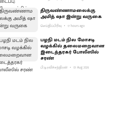
திருவண்ணாமலைக்கு
அமித் ஷா இன்று வருகை
செய்திப்பிரிவு
17 hours ago
பழநி மடம் நில மோசடி
வழக்கில் தலைமறைவான
இடைத்தரகர் போலீஸில்
சரண்
பி.டி.ரவிச்சந்திரன்
07 Aug 2026