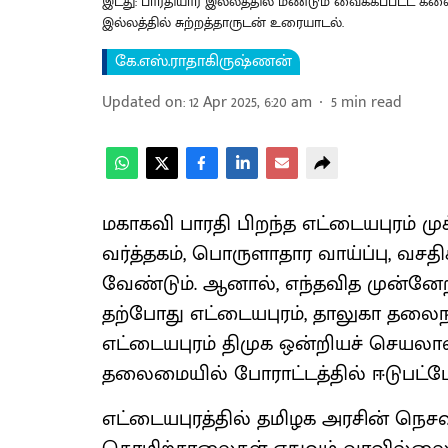
இடது: பாரதியார் இல்லத்தில் மீண்டும் வைக்கப்பட்ட க
இல்லத்தில் சுற்றத்தாருடன் உரையாடல்.
கே.எஸ்.ராதாகிருஷ்ணன்
Updated on
:
12 Apr 2025, 6:20 am
5
min read
மகாகவி பாரதி பிறந்த எட்டையபுரம் முக
வர்த்தகம், பொருளாதார வாய்ப்பு, வசத
வேண்டும். ஆனால், எந்தவித முன்னேற
தற்போது எட்டையபுரம், தாலுகா தலைநகர
எட்டையபுரம் திமுக ஒன்றியச் செயலாள
தலைமையில் போராட்டத்தில் ஈடுபட்ட
எட்டையபுரத்தில் தமிழக அரசின் நெச