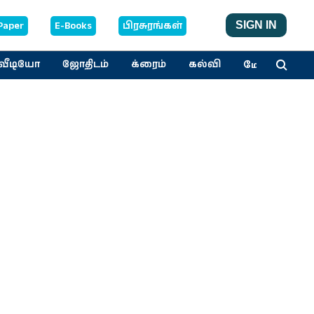
Paper
E-Books
பிரசுரங்கள்
SIGN IN
மேலும்
வீடியோ
ஜோதிடம்
க்ரைம்
கல்வி