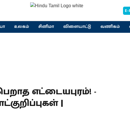
E-
யா
உலகம்
சினிமா
விளையாட்டு
வணிகம்
ெறாத எட்டையபுரம்! -
்குறிப்புகள் |