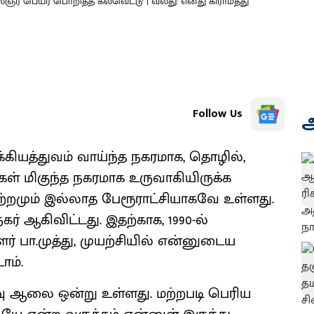
லைஞர் பெயர் பொறித்த கல்வெட்டு | வலது: எனது கிராமத்து
Follow Us
அ
்கியத்துவம் வாய்ந்த நகரமாக, தொழில்,
ிகள் மிகுந்த நகரமாக உருவாகியிருக்க
்றமும் இல்லாத பேரூராட்சியாகவே உள்ளது.
் ஆகிவிட்டது. இதற்காக, 1990-ல்
ர் பா.முத்து, முயற்சியில் என்னுடைய
ோம்.
வு ஆலை ஒன்று உள்ளது. மற்றபடி பெரிய