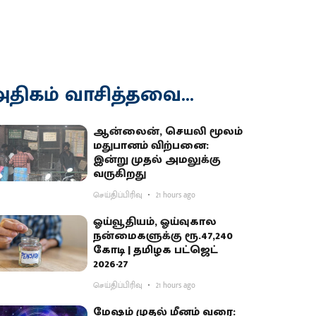
திகம் வாசித்தவை...
ஆன்லைன், செயலி மூலம்
மதுபானம் விற்பனை:
இன்று முதல் அமலுக்கு
வருகிறது
செய்திப்பிரிவு
21 hours ago
ஓய்வூதியம், ஓய்வுகால
நன்மைகளுக்கு ரூ.47,240
கோடி | தமிழக பட்ஜெட்
2026-27
செய்திப்பிரிவு
21 hours ago
மேஷம் முதல் மீனம் வரை: