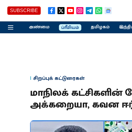
SUBSCRIBE
அண்மை
தமிழகம்
இந்தி
ப்ரீமியம்
சிறப்புக் கட்டுரைகள்
மாநிலக் கட்சிகளின் த
அக்கறையா, கவன ஈர்