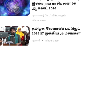
இன்றைய ராசிபலன் 06
ஆகஸ்ட் 2026
முனைவர் கே.பி.வித்யாதரன்
19 hours ago
தமிழக வேளாண் பட்ஜெட்
2026-27 முக்கிய அம்சங்கள்
அனலி
14 hours ago