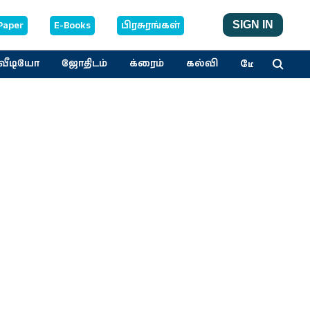
Paper
E-Books
பிரசுரங்கள்
SIGN IN
மேலும்
வீடியோ
ஜோதிடம்
க்ரைம்
கல்வி