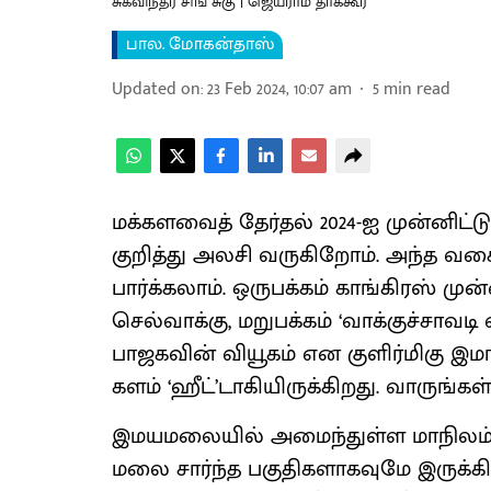
சுக்விந்தர் சிங் சுகு | ஜெய்ராம் தாக்கூர்
பால. மோகன்தாஸ்
Updated on
:
23 Feb 2024, 10:07 am
5
min read
மக்களவைத் தேர்தல் 2024-ஐ முன்னிட்
குறித்து அலசி வருகிறோம். அந்த வகைய
பார்க்கலாம். ஒருபக்கம் காங்கிரஸ் மு
செல்வாக்கு, மறுபக்கம் ‘வாக்குச்சாவடி
பாஜகவின் வியூகம் என குளிர்மிகு இமா
களம் ‘ஹீட்’டாகியிருக்கிறது. வாருங்கள்
இமயமலையில் அமைந்துள்ள மாநிலம் எ
மலை சார்ந்த பகுதிகளாகவுமே இருக்க