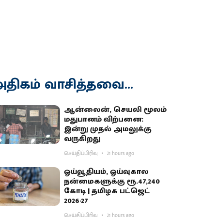
திகம் வாசித்தவை...
ஆன்லைன், செயலி மூலம்
மதுபானம் விற்பனை:
இன்று முதல் அமலுக்கு
வருகிறது
செய்திப்பிரிவு
21 hours ago
ஓய்வூதியம், ஓய்வுகால
நன்மைகளுக்கு ரூ.47,240
கோடி | தமிழக பட்ஜெட்
2026-27
செய்திப்பிரிவு
21 hours ago