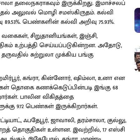
்சாலா தலைநகராகவும் இருக்கிறது. இமாச்சலப்
டுதல் அலுவல் மொழி சமஸ்கிருதம். கல்வி
 89.53%. பெண்களின் கல்வி அறிவு 75.93%.
 வகைகள், சிறுதானியங்கள், இஞ்சி,
கம் உற்பத்தி செய்யப்படுகின்றன. அதோடு,
தருவதில் சுற்றுலா முக்கிய பங்கு
ஹமிர்பூர், கங்ரா, கின்னோர், ஷிம்லா, உனா என
மக்கள் தொகை கணக்கெடுப்பின்படி இங்கு 68
ிறார்கள். பாலின விகிதத்தை
்கு 972 பெண்கள் இருக்கிறார்கள்.
்டியாட், ஃபதேபூர், ஜாவாலி, தரம்சாலா, குல்லு,
மன்றத் தொகுதிகள் உள்ளன. இவற்றில், 17 எஸ்சி
அடங்கும். இதேபோல், கங்ரா, மாண்டி,