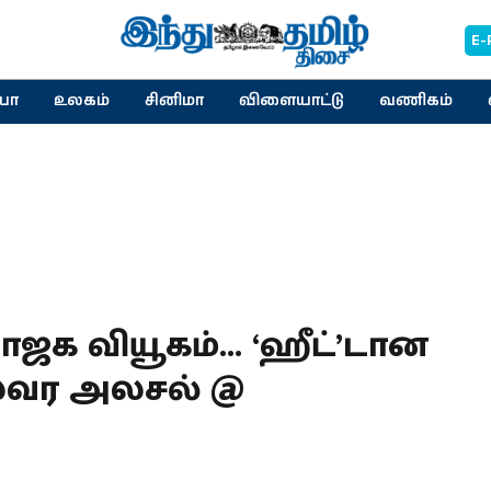
E-
யா
உலகம்
சினிமா
விளையாட்டு
வணிகம்
ாஜக வியூகம்... ‘ஹீட்’டான
ிலவர அலசல் @