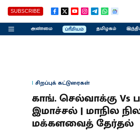
SUBSCRIBE
அண்மை
தமிழகம்
இந்தி
ப்ரீமியம்
சிறப்புக் கட்டுரைகள்
காங். செல்வாக்கு Vs ப
இமாச்சல் | மாநில ந
மக்களவைத் தேர்தல்