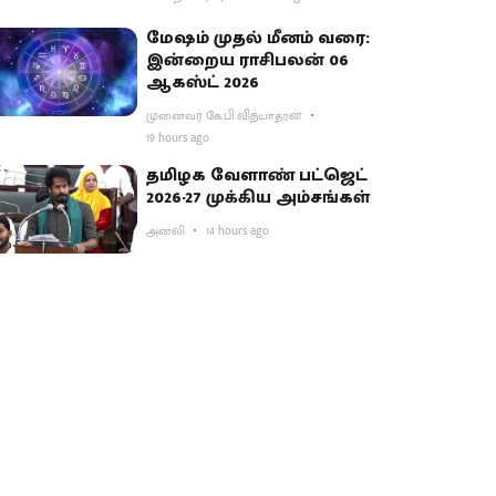
மேஷம் முதல் மீனம் வரை:
இன்றைய ராசிபலன் 06
ஆகஸ்ட் 2026
முனைவர் கே.பி.வித்யாதரன்
19 hours ago
தமிழக வேளாண் பட்ஜெட்
2026-27 முக்கிய அம்சங்கள்
அனலி
14 hours ago