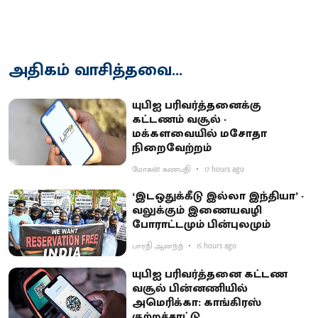
அதிகம் வாசித்தவை...
யுபிஐ பரிவர்த்தனைக்கு
கட்டணம் வசூல் -
மக்களவையில் மசோதா
நிறைவேற்றம்
மோகன் கணபதி
17 hours ago
‘இடஒதுக்கீடு இல்லா இந்தியா’ -
வலுக்கும் இணையவழி
போராட்டமும் பின்புலமும்
பாரதி ஆனந்த்
15 hours ago
யுபிஐ பரிவர்த்தனை கட்டண
வசூல் பின்னணியில்
அமெரிக்கா: காங்கிரஸ்
குற்றச்சாட்டு