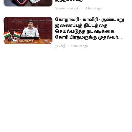
மோகன் கணபதி
16 hours ago
கோதாவரி - காவிரி - குண்டாறு
இணைப்புத் திட்டத்தை
செயல்படுத்த நடவடிக்கை
கோரி பிரதமருக்கு முதல்வர்
விஜய் கடிதம்
மு.சக்தி
15 hours ago