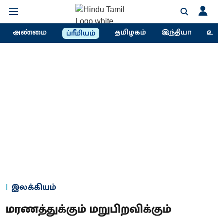
அண்மை
தமிழகம்
இந்தியா
உல
ப்ரீமியம்
இலக்கியம்
மரணத்துக்கும் மறுபிறவிக்கும்