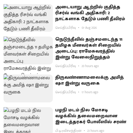
அடையாறு ஆற்றில் குதித்த
ரிசர்வ் வங்கி அதிகாரி: 2
நாட்களாக தேடும் பணி தீவிரம்
செய்திப்பிரிவு
07 Aug 2026
நெடுந்தீவில் தஞ்சமடைந்த 11
தமிழக மீனவர்கள் சிறையில்
அடைப்பு: ராமேசுவரத்தில்
இன்று வேலைநிறுத்தம்
செய்திப்பிரிவு
20 hours ago
திருவண்ணாமலைக்கு அமித்
ஷா இன்று வருகை
செய்திப்பிரிவு
17 hours ago
பழநி மடம் நில மோசடி
வழக்கில் தலைமறைவான
இடைத்தரகர் போலீஸில் சரண்
பி.டி.ரவிச்சந்திரன்
23 hours ago