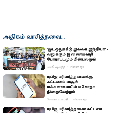
அதிகம் வாசித்தவை...
‘இடஒதுக்கீடு இல்லா இந்தியா’ -
வலுக்கும் இணையவழி
போராட்டமும் பின்புலமும்
பாரதி ஆனந்த்
17 hours ago
யுபிஐ பரிவர்த்தனைக்கு
கட்டணம் வசூல் -
மக்களவையில் மசோதா
நிறைவேற்றம்
மோகன் கணபதி
19 hours ago
யுபிஐ பரிவர்த்தனை கட்டண