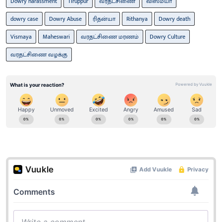
Dowry harassment
Tiruppur
வரதட்சிணை
விஸ்மயா
dowry case
Dowry Abuse
ரிதன்யா
Rithanya
Dowry death
Vismaya
Maheswari
வரதட்சிணை மரணம்
Dowry Culture
வரதட்சிணை வழக்கு