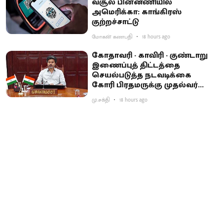
வசூல் பின்னணியில்
அமெரிக்கா: காங்கிரஸ்
குற்றச்சாட்டு
மோகன் கணபதி
18 hours ago
கோதாவரி - காவிரி - குண்டாறு
இணைப்புத் திட்டத்தை
செயல்படுத்த நடவடிக்கை
கோரி பிரதமருக்கு முதல்வர்
விஜய் கடிதம்
மு.சக்தி
18 hours ago