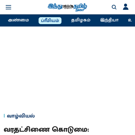
அண்மை
தமிழகம்
இந்தியா
உல
ப்ரீமியம்
வாழ்வியல்
வரதட்சிணை கொடுமை: