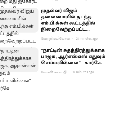
முதல்வர் விஜய்
தலைமையில் நடந்த
எம்.பி.க்கள் கூட்டத்தில்
நிறைவேற்றப்பட்ட
தீர்மானம் என்ன?
வெற்றி மயிலோன்
28 minutes ago
“நாட்டின் சுதந்திரத்துக்காக
பாஜக, ஆர்எஸ்எஸ் எதுவும்
செய்யவில்லை” - கார்கே
மோகன் கணபதி
32 minutes ago