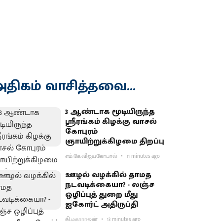
திகம் வாசித்தவை...
3 ஆண்டாக மூடியிருந்த
ஸ்ரீரங்கம் கிழக்கு வாசல்
கோபுரம்
ஞாயிற்றுக்கிழமை திறப்பு
எம்.கே.விஜயகோபால்
11 minutes ago
ஊழல் வழக்கில் தாமத
நடவடிக்கையா? - லஞ்ச
ஒழிப்புத் துறை மீது
ஐகோர்ட் அதிருப்தி
கி.மகாராஜன்
13 minutes ago