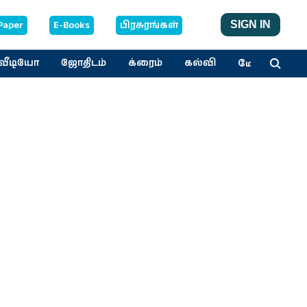
Paper
E-Books
பிரசுரங்கள்
SIGN IN
மேலும்
வீடியோ
ஜோதிடம்
க்ரைம்
கல்வி