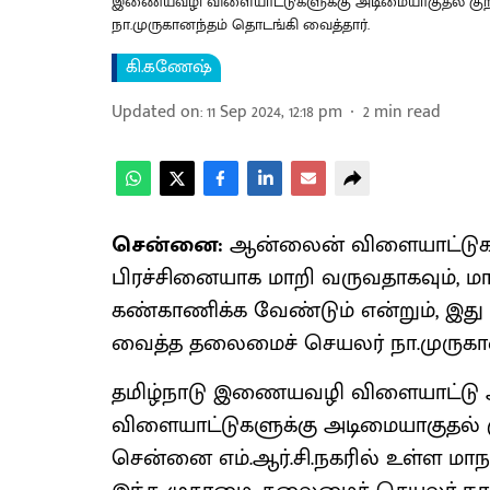
இணையவழி விளையாட்டுகளுக்கு அடிமையாகுதல் குறித
நா.முருகானந்தம் தொடங்கி வைத்தார்.
கி.கணேஷ்
Updated on
:
11 Sep 2024, 12:18 pm
2
min read
சென்னை:
ஆன்லைன் விளையாட்டுகள்
பிரச்சினையாக மாறி வருவதாகவும்,
கண்காணிக்க வேண்டும் என்றும், இது 
வைத்த தலைமைச் செயலர் நா.முருகானந்
தமிழ்நாடு இணையவழி விளையாட்ட
விளையாட்டுகளுக்கு அடிமையாகுதல் குறி
சென்னை எம்.ஆர்.சி.நகரில் உள்ள மாநக