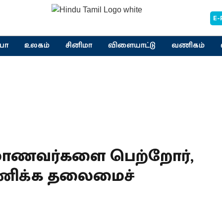
E-
யா
உலகம்
சினிமா
விளையாட்டு
வணிகம்
மாணவர்களை பெற்றோர்,
ாணிக்க தலைமைச்