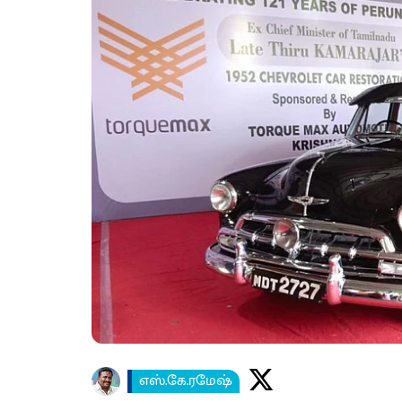
எஸ்.கே.ரமேஷ்