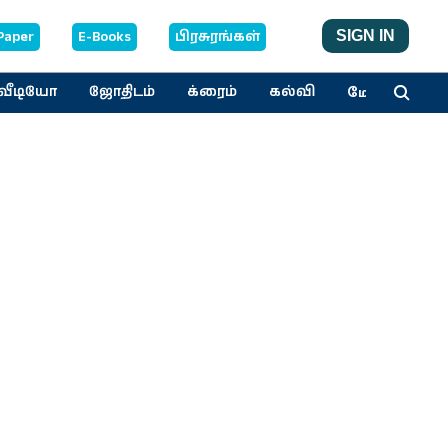
Paper
E-Books
பிரசுரங்கள்
SIGN IN
மேலும்
வீடியோ
ஜோதிடம்
க்ரைம்
கல்வி