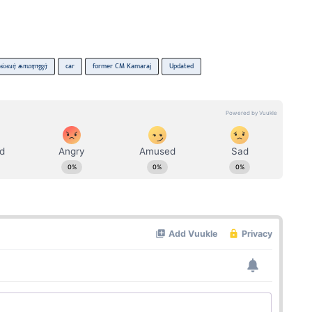
ல்வர் காமராஜர்
car
former CM Kamaraj
Updated