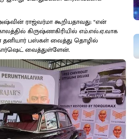
அஷ்வின் ராஜ்வர்மா கூறியதாவது: “என்
காலத்தில் கிருஷ்ணகிரியில் எம்.எல்.ஏ.வாக
்மா தனியார் பஸ்கள் வைத்து தொழில்
 கார்ஷெட் வைத்துள்ளேன்.