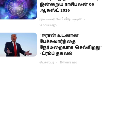
இன்றைய ராசிபலன் 06
ஆகஸ்ட் 2026
முனைவர் கே.பி.வித்யாதரன்
14 hours ago
“ஈரான் உடனான
பேச்சுவார்த்தை
நேர்மறையாக செல்கிறது”
- ட்ரம்ப் தகவல்
டெக்ஸ்டர்
20 hours ago