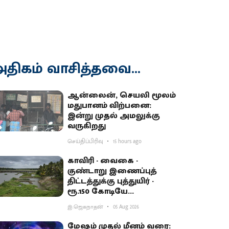
திகம் வாசித்தவை...
ஆன்லைன், செயலி மூலம்
மதுபானம் விற்பனை:
இன்று முதல் அமலுக்கு
வருகிறது
செய்திப்பிரிவு
15 hours ago
காவிரி - வைகை -
குண்டாறு இணைப்புத்
திட்டத்துக்கு புத்துயிர் -
ரூ.150 கோடியே
ஒதுக்கியதால் விவசாயிகள்
இ.ஜெகநாதன்
05 Aug 2026
ஏமாற்றம்
மேஷம் முதல் மீனம் வரை: