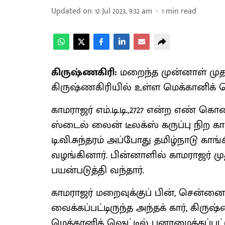
Updated on
:
12 Jul 2023, 9:32 am
1
min read
கிருஷ்ணகிரி:
மறைந்த முன்னாள் முதல
கிருஷ்ணகிரியில் உள்ள மெக்கானிக் ஷெட்
காமராஜர் எம்.டி.டி.,2727 என்ற எண் கொ
ஸ்டைல் லைன் டீலக்ஸ் கருப்பு நிற க
டி.வி.சுந்தரம் அப்போது தமிழ்நாடு க
வழங்கினார். பின்னாளில் காமராஜர் 
பயன்படுத்தி வந்தார்.
காமராஜர் மறைவுக்குப் பின், சென்னை 
வைக்கப்பட்டிருந்த அந்தக் கார், கிருஷ
மெக்கானிக் ஷெட்டில் புனரமைக்கப்பட