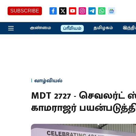
SUBSCRIBE
அண்மை
தமிழகம்
இந்தி
ப்ரீமியம்
வாழ்வியல்
MDT 2727 - செவலர்ட் 
காமராஜர் பயன்படுத்திய 