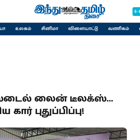
E-
யா
உலகம்
சினிமா
விளையாட்டு
வணிகம்
ஸ்டைல் லைன் டீலக்ஸ்...
கார் புதுப்பிப்பு!