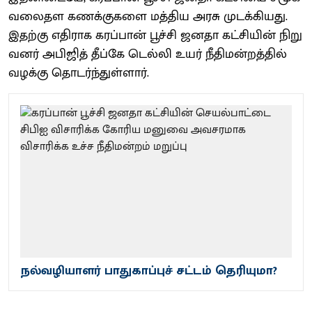
வலைதள கணக்​கு​களை மத்​திய அரசு முடக்​கியது.
இதற்கு எதி​ராக கரப்பான் பூச்சி ஜனதா கட்​சி​யின் நிறு​
வனர் அபிஜித் தீப்கே டெல்லி உயர் நீதி​மன்​றத்​தில்​
வழக்​கு தொடர்ந்​துள்​ளார்​.
நல்வழியாளர் பாதுகாப்புச் சட்டம் தெரியுமா?