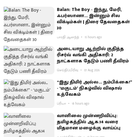
Balan: The Boy - இந்து, மேரி,
ஃபர்ஸானா... இன்னும் சில
விக்டிம்கள் | திரை தேவதைகள்
30
பாரதி ஆனந்த்
15 hours ago
அடையாறு ஆற்றில் குதித்த
ரிசர்வ் வங்கி அதிகாரி: 2
நாட்களாக தேடும் பணி தீவிரம்
செய்திப்பிரிவு
07 Aug 2026
“இது திமிர் அல்ல... நம்பிக்கை!”
- ‘மகுடம்’ நிகழ்வில் விஷால்
உத்வேகம்
ப்ரியா
18 hours ago
வானிலை முன்னறிவிப்பு:
தமிழகத்தில் ஆக.14 வரை
மிதமான மழைக்கு வாய்ப்பு