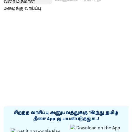
ச.கார்த்திகேயன்
19 hours ago
சிறந்த வாசிப்பு அனுபவத்துக்கு ‘இந்து தமிழ்
திசை App-ஐ பயன்படுத்துக..!