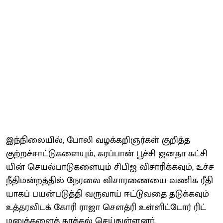
இந்​நிலை​யில், போலி வழக்​கறிஞர்​கள் குறித்த
குற்றச்சாட்டுகளை​யும், கரப்​பான் பூச்சி ஜனதா கட்​சி​
யின் செயல்பாடுகளையும் சிபிஐ விசா​ரிக்​க​வும், உச்ச
நீதி​மன்​றத்​தில் நேரலை விசா​ரணையை வணிக ரீதி​
யாகப் பயன்​படுத்தி வருவாய் ஈட்​டு​வதை தடுக்​க​வும்
உத்​தர​விடக் கோரி ராஜா சௌத்ரி உள்​ளிட்​டோர் ரிட்
மனுக்​களைத் தாக்​கல் செய்​துள்​ளனர்.