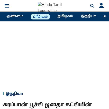
அண்மை
தமிழகம்
இந்தியா
உல
ப்ரீமியம்
இந்தியா
கரப்பான் பூச்சி ஜனதா கட்சியின்