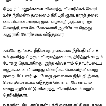
இந்த ரிட் மனுக்​களை விரைந்து விசா​ரிக்​கக் கோரி
உச்ச நீதிமன்ற தலைமை நீதிபதி சூர்​ய​காந்த் தலை​
மையி​லான அமர்வு முன் வழக்​கறிஞர்​கள் ராஜா
சௌத்​ரி, என்​.கே. கோசு​வாமி ஆகியோர் நேற்று
ஆஜராகி கோரிக்கை விடுத்​தனர்.
அப்​போது, "உச்ச நீதி​மன்ற தலைமை நீதிபதி விளக்​
கம் அளித்​த ​பிறகும் விஷமத்​தன​மாக, திரித்​துக் கூறும்
போக்கு தொடர்​கிறது. இந்த விவ​காரம் தொடர்​புடைய
மனுக்​களை விரைந்து விசா​ரிக்க வேண்​டும்" என்று
முறை​யிட்​டனர். அப்​போது தலைமை நீதிபதி இதை
சென்​டிமென்​டாக எடுத்​துக் கொள்ள வேண்​டாம்
என்று குறிப்​பிட்டு விரைந்து விசா​ரிக்​க​வும் மறுப்பு
தெரி​வித்​தார்.
இதனிடையே, கரப்​பான் பூச்சி ஜனதா கட்​சியை சமூக