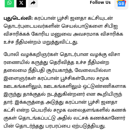
Follow Us
புதுடெல்லி:
கரப்​பான் பூச்சி ஜனதா கட்​சி​யுடன்
தொடர்புடையவர்களின் செயல்​பாடு​களை சிபிஐ
விசா​ரிக்​கக் கோரிய மனுவை அவசர​மாக விசா​ரிக்க
உச்​ச நீ​தி​மன்​றம் மறுத்துவிட்​டது.
போலி வழக்​கறிஞர்​கள் தொடர்​பான வழக்கு விசா​
ரணை​யில் கருத்து தெரி​வித்த உச்ச நீதி​மன்ற
தலைமை நீதிபதி சூர்​ய​காந்த், வேலை​யில்லா
இளைஞர்​கள் கரப்​பான் பூச்​சிகள்​போல சமூக
ஊடகங்​களி​லும், ஊடகங்​களி​லும் ஒட்​டுண்​ணி​களாக
இருந்து தாக்​குதல் நடத்​துகின்​றனர் என கூறி​யிருந்​
தார். இக்​கருத்தை அடுத்து கரப்​பான் பூச்சி ஜனதா
கட்சி என்ற பெயரில் சமூக வலை​தளங்​களில் கணக்​
கு​கள் தொடங்​கப்​பட்டு அதில் லட்​சக் ​கணக்​கானோர்
பின்​ தொடர்ந்​தது பரபரப்பை ஏற்​படுத்​தி​யது.