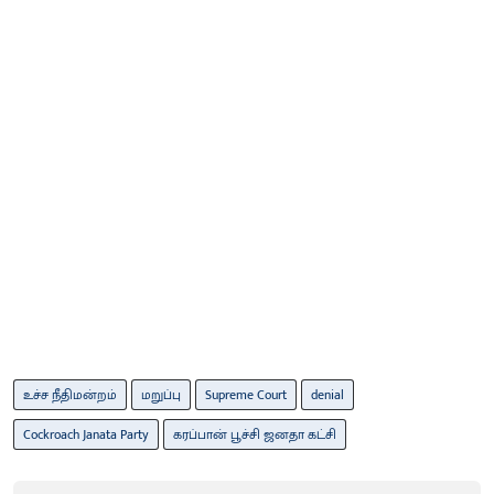
உச்ச நீதிமன்றம்
மறுப்பு
Supreme Court
denial
Cockroach Janata Party
கரப்பான் பூச்சி ஜனதா கட்சி