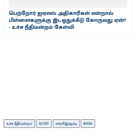
பெற்றோர் ஐஏஎஸ் அதிகாரிகள் என்றால்
பிள்ளைகளுக்கு இடஒதுக்கீடு கோருவது ஏன்?
- உச்ச நீதிமன்றம் கேள்வி
உச்ச நீதிமன்றம்
NCERT
என்சிஇஆர்டி
BOOK