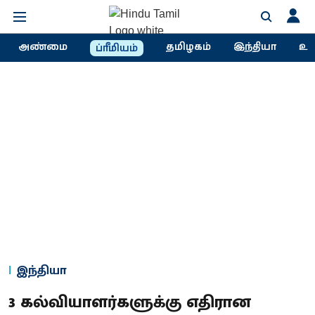
அண்மை
தமிழகம்
இந்தியா
உல
ப்ரீமியம்
இந்தியா
3 கல்வியாளர்களுக்கு எதிரான