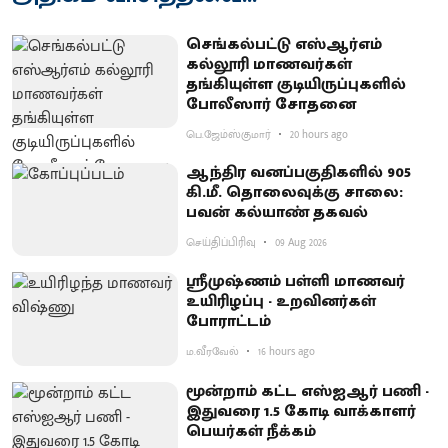
செங்கல்பட்டு எஸ்ஆர்எம்
கல்லூரி மாணவர்கள்
தங்கியுள்ள குடியிருப்புகளில்
போலீஸார் சோதனை
பெ.ஜேம்ஸ்குமார்
20 hours ago
ஆந்திர வனப்பகுதிகளில் 905
கி.மீ. தொலைவுக்கு சாலை:
பவன் கல்யாண் தகவல்
செய்திப்பிரிவு
09 Aug 2026
ஸ்ரீமுஷ்ணம் பள்ளி மாணவர்
உயிரிழப்பு - உறவினர்கள்
போராட்டம்
ம.வீரவேல்
16 hours ago
மூன்றாம் கட்ட எஸ்ஐஆர் பணி -
இதுவரை 1.5 கோடி வாக்காளர்
பெயர்கள் நீக்கம்