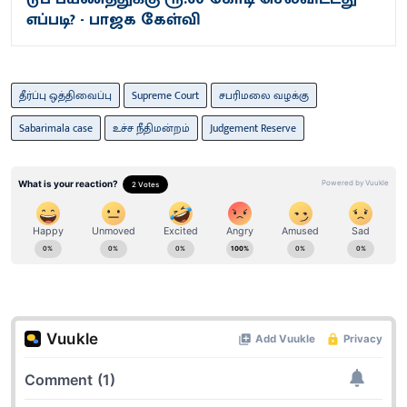
எப்படி? - பாஜக கேள்வி
தீர்ப்பு ஒத்திவைப்பு
Supreme Court
சபரிமலை வழக்கு
Sabarimala case
உச்ச நீதி​மன்றம்
Judgement Reserve