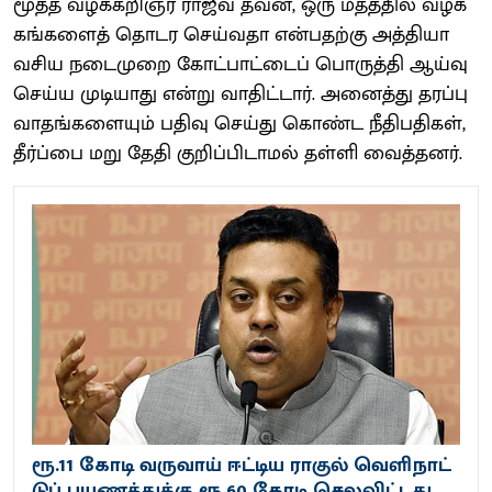
மூத்த வழக்​கறிஞர் ராஜீவ் தவன், ஒரு மதத்​தில் வழக்​
கங்​களைத் தொடர செய்​வதா என்​ப​தற்கு அத்​தி​யா​
வசிய நடை​முறை கோட்​பாட்​டைப் பொருத்தி ஆய்வு
செய்ய முடி​யாது என்று வாதிட்​டார். அனைத்து தரப்பு
வாதங்​களை​யும் பதிவு செய்து கொண்ட நீதிபதிகள்,
தீர்ப்பை மறு தேதி குறிப்பிடாமல் தள்ளி வைத்தனர்.
ரூ.11 கோடி வருவாய் ஈட்டிய ராகுல்​ வெளி​நாட்​
டுப் பயணத்துக்கு ரூ.60 கோடி செல​விட்டது