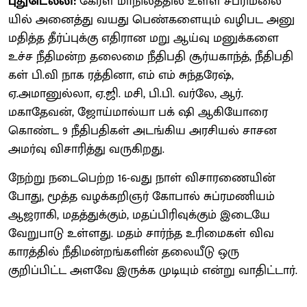
புதுடெல்லி:
கேரள மாநிலத்​தில் உள்ள சபரிமலை​
யில் அனைத்து வயது பெண்​களை​யும் வழிபட அனு​
ம​தித்த தீர்ப்​புக்கு எதி​ரான மறு ஆய்வு மனுக்​களை
உச்ச நீதி​மன்ற தலைமை நீதிபதி சூர்யகாந்த், நீதிப​தி​
கள் பி.வி நாக ரத்​தி​னா, எம் எம் சுந்​தரேஷ்,
ஏ.அமானுல்​லா, ஏ.ஜி. மசி, பி.பி. வர்​லே, ஆர்.
மகாதேவன், ஜோய்​மால்யா பக் ஷி ஆகியோரை
கொண்ட 9 நீதிப​தி​கள் அடங்​கிய அரசி​யல் சாசன
அமர்வு விசா​ரித்து வரு​கிறது.
நேற்று நடை​பெற்ற 16-வது நாள் விசா​ரணை​யின்​
போது, மூத்த வழக்​கறிஞர் கோபால் சுப்​ரமணி​யம்
ஆஜராகி, மதத்​துக்​கும், மதப்​பிரிவுக்​கும் இடையே
வேறு​பாடு உள்​ளது. மதம் சார்ந்த உரிமைகள் விவ​
காரத்​தில் நீதி​மன்​றங்​களின் தலை​யீடு ஒரு
குறிப்பிட்ட அளவே இருக்க முடி​யும் என்று வாதிட்​டார்.