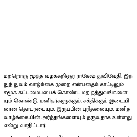
மற்​றொரு மூத்த வழக்​கறிஞர் ராகேஷ் துவிவே​தி, இந்​
துத் ​து​வம் வாழ்க்கை முறை என்​ப​தைக் காட்​டிலும்
சமூக கட்​டமைப்​பைக் கொண்ட மத தத்​து​வங்​களை​
யும் கொண்​டு, மனிதர்​களுக்​கும், சக்திக்​கும் இடையி​
லான தொடர்​பை​யும், இருப்​பின் புரிதலை​யும், மனித
வாழ்க்​கை​யின் அர்த்​தங்​களை​யும் தரு​வ​தாக உள்​ளது
என்று வாதிட்​டார்.