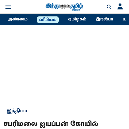
அண்மை
தமிழகம்
இந்தியா
உல
ப்ரீமியம்
இந்தியா
சபரிமலை ஐயப்​பன் கோயில்