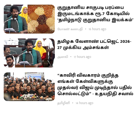
குறுதானிய சாகுபடி பரப்பை
இருமடங்காக்க ரூ.7 கோடியில்
‘தமிழ்நாடு குறுதானிய இயக்கம்’
மோகன் கணபதி
16 hours ago
தமிழக வேளாண் பட்ஜெட் 2026-
27 முக்கிய அம்சங்கள்
அனலி
17 hours ago
“காவிரி விவகாரம் குறித்த
எங்கள் கேள்விகளுக்கு
முதல்வர் விஜய் முடிந்தால் பதில்
சொல்லட்டும்” - உதயநிதி சவால்
தமிழினி
14 hours ago