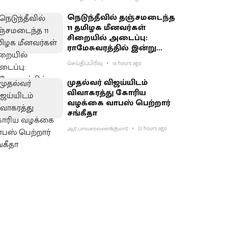
நெடுந்தீவில் தஞ்சமடைந்த
11 தமிழக மீனவர்கள்
சிறையில் அடைப்பு:
ராமேசுவரத்தில் இன்று
வேலைநிறுத்தம்
செய்திப்பிரிவு
14 hours ago
முதல்வர் விஜய்யிடம்
விவாகரத்து கோரிய
வழக்கை வாபஸ் பெற்றார்
சங்கீதா
ஆர்.பாலசரவணக்குமார்
23 hours ago