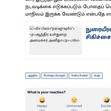
நடவடிக்கை எடுக்கப்படும். போதைப் 
மாநிலம் இருக்க வேண்டும் என்பதே எங்
நுரையீரல
சிகிச்சை
ஆந்திரா
போதைப் பொருள்
Andhra Pradesh
drugs