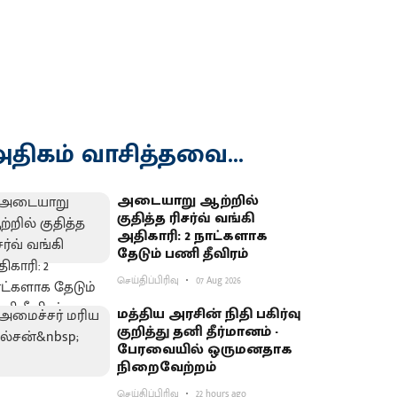
திகம் வாசித்தவை...
அடையாறு ஆற்றில்
குதித்த ரிசர்வ் வங்கி
அதிகாரி: 2 நாட்களாக
தேடும் பணி தீவிரம்
செய்திப்பிரிவு
07 Aug 2026
மத்திய அரசின் நிதி பகிர்வு
குறித்து தனி தீர்மானம் -
பேரவையில் ஒருமனதாக
நிறைவேற்றம்
செய்திப்பிரிவு
22 hours ago