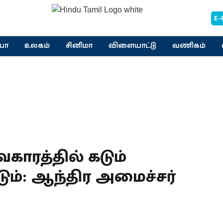
E-
யா
உலகம்
சினிமா
விளையாட்டு
வணிகம்
ாரத்தில் கடும்
டும்: ஆந்திர அமைச்சர்