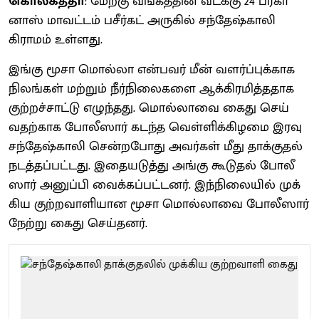
கொல்கத்தா
: மேற்கு வங்​கத்​தின் வடக்கு 24 பர்​கா​
னாஸ் மாவட்​டம் பசீர்​கட் அரு​கில் சந்​தேஷ்​காலி
கிராமம் உள்​ளது.
இங்கு மூசா மொல்லா என்​பவர் மீன் வளர்ப்​புக்​காக
நிலங்​கள் மற்​றும் நீர்​நிலைகளை ஆக்​கிரமித்​த​தாக
குற்​றச்​சாட்டு எழுந்​தது. மொல்​லாவை கைது செய்​
வதற்​காக போலீ​ஸார் கடந்த வெள்​ளிக்​கிழமை இரவு
சந்​தேஷ்​காலி சென்​ற​போது அவர்​கள் மீது தாக்​குதல்
நடத்​தப்​பட்​டது. இதையடுத்து அங்கு கூடு​தல் போலீ​
ஸார் அனுப்பி வைக்​கப்​பட்​டனர். இந்​நிலை​யில் முக்​
கிய குற்​ற​வாளி​யான மூசா மொல்​லாவை போலீ​ஸார்
நேற்று கைது செய்​தனர்.