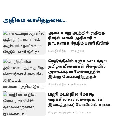
அதிகம் வாசித்தவை...
அடையாறு ஆற்றில் குதித்த
ரிசர்வ் வங்கி அதிகாரி: 2
நாட்களாக தேடும் பணி தீவிரம்
செய்திப்பிரிவு
07 Aug 2026
நெடுந்தீவில் தஞ்சமடைந்த 11
தமிழக மீனவர்கள் சிறையில்
அடைப்பு: ராமேசுவரத்தில்
இன்று வேலைநிறுத்தம்
செய்திப்பிரிவு
18 hours ago
பழநி மடம் நில மோசடி
வழக்கில் தலைமறைவான
இடைத்தரகர் போலீஸில் சரண்
பி.டி.ரவிச்சந்திரன்
22 hours ago