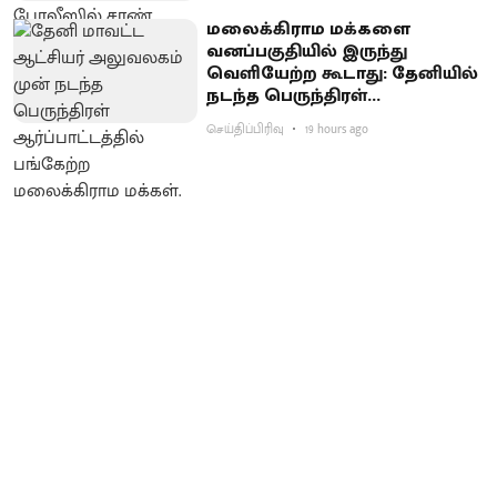
மலைக்கிராம மக்களை
வனப்பகுதியில் இருந்து
வெளியேற்ற கூடாது: தேனியில்
நடந்த பெருந்திரள்
ஆர்ப்பாட்டத்தில் வலியுறுத்தல்
செய்திப்பிரிவு
19 hours ago