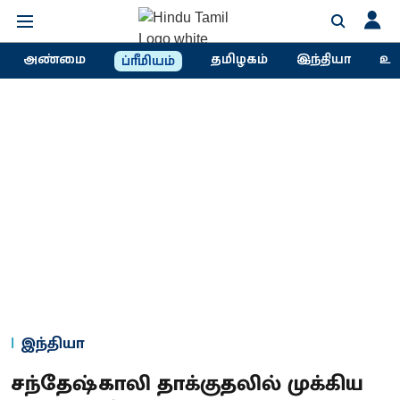
அண்மை
தமிழகம்
இந்தியா
உல
ப்ரீமியம்
இந்தியா
சந்தேஷ்காலி தாக்குதலில் முக்கிய