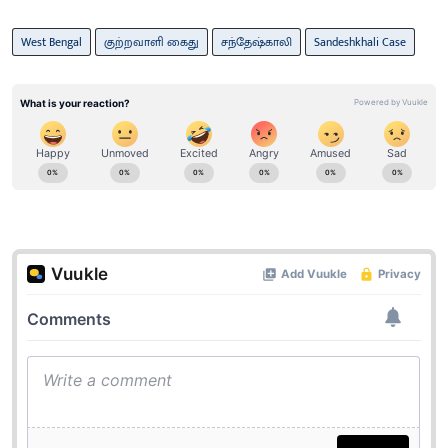
West Bengal
குற்றவாளி கைது
சந்தேஷ்காலி
Sandeshkhali Case