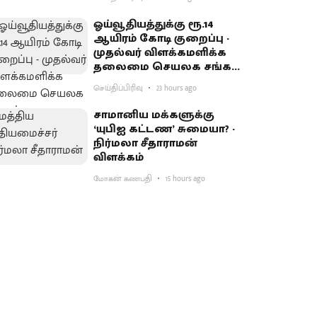
ஓய்வூதியத்துக்கு ரூ.14
ஆயிரம் கோடி குறைப்பு -
முதல்வர் விளக்கமளிக்க
தலைமை செயலக சங்கம்
வலியுறுத்தல்
செய்திப்பிரிவு
23 hours ago
சாமானிய மக்களுக்கு
‘யுபிஐ கட்டண’ சுமையா? -
நிர்மலா சீதாராமன்
விளக்கம்
மோகன் கணபதி
15 hours ago