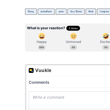
மோடி
காங்கிரஸ்
டீசல்
பெட்ரோல்
Modi
Congress