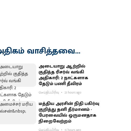
திகம் வாசித்தவை...
அடையாறு ஆற்றில்
குதித்த ரிசர்வ் வங்கி
அதிகாரி: 2 நாட்களாக
தேடும் பணி தீவிரம்
செய்திப்பிரிவு
23 hours ago
மத்திய அரசின் நிதி பகிர்வு
குறித்து தனி தீர்மானம் -
பேரவையில் ஒருமனதாக
நிறைவேற்றம்
செய்திப்பிரிவு
15 hours ago