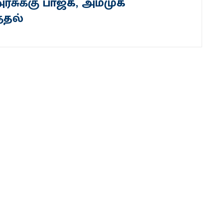
சுக்கு பாஜக, அமமுக
்தல்