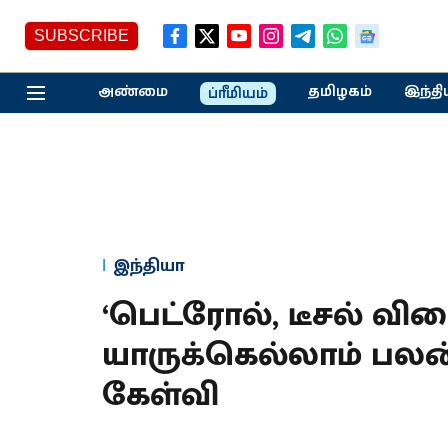
SUBSCRIBE
அண்மை
தமிழகம்
இந்தி
ப்ரீமியம்
இந்தியா
‘பெட்ரோல், டீசல் வி
யாருக்கெல்லாம் பலன்?
கேள்வி