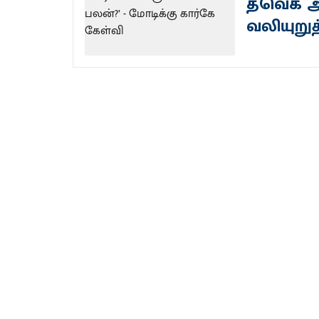
தவெக அர
வலியுறுத