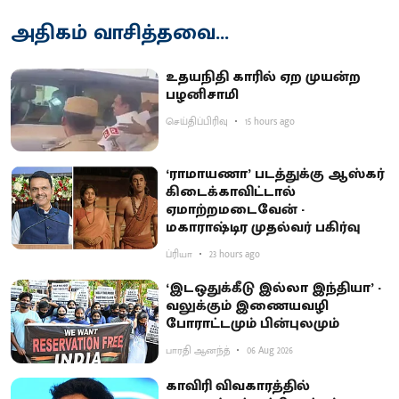
அதிகம் வாசித்தவை...
உதயநிதி காரில் ஏற முயன்ற
பழனிசாமி
செய்திப்பிரிவு
15 hours ago
‘ராமாயணா’ படத்துக்கு ஆஸ்கர்
கிடைக்காவிட்டால்
ஏமாற்றமடைவேன் -
மகாராஷ்டிர முதல்வர் பகிர்வு
ப்ரியா
23 hours ago
‘இடஒதுக்கீடு இல்லா இந்தியா’ -
வலுக்கும் இணையவழி
போராட்டமும் பின்புலமும்
பாரதி ஆனந்த்
06 Aug 2026
காவிரி விவகாரத்தில்