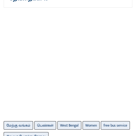
மேற்கு வங்கம்
பெண்கள்
West Bengal
Women
free bus service