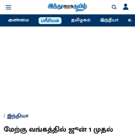
அண்மை
தமிழகம்
இந்தியா
உல
ப்ரீமியம்
இந்தியா
மேற்கு வங்கத்தில் ஜூன் 1 முதல்