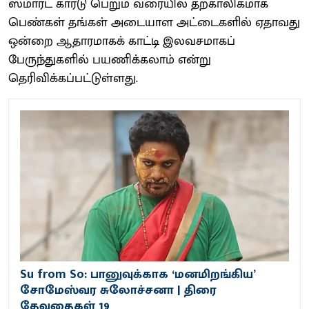
ஸ்மார்ட் கார்டு பெறும் வரையில் தற்காலிகமாக
பெண்கள் தங்கள் அடையாள அட்டைகளில் ஏதாவது
ஒன்றை ஆதாரமாகக் காட்டி இலவசமாகப்
பேருந்துகளில் பயணிக்கலாம் என்று
தெரிவிக்கப்பட்டுள்ளது.
Su from So: பானுவுக்காக ‘மனமிறங்கிய’
சோமேஸ்வர சுலோச்சனா | திரை
தேவதைகள் 19