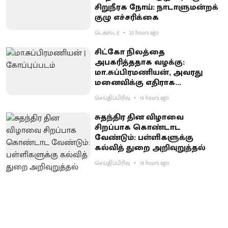
சிறுநீரக நோய்: நாடாளுமன்றக்
குழு எச்சரிக்கை
டெக்ஸ்டர்
20 hours ago
சிட்கோ நிலத்தை
அபகரித்ததாக வழக்கு:
மா.சுப்பிரமணியன், அவரது
மனைவிக்கு எதிராக
குற்றச்சாட்டு பதிவு
செய்திப்பிரிவு
16 hours ago
சுதந்திர தின விழாவை
சிறப்பாக கொண்டாட
வேண்டும்: பள்ளிகளுக்கு
கல்வித் துறை அறிவுறுத்தல்
செய்திப்பிரிவு
19 hours ago