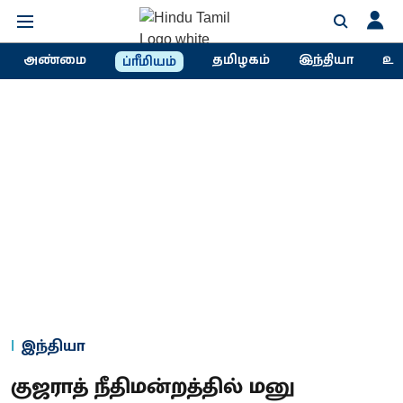
அண்மை
தமிழகம்
இந்தியா
உல
ப்ரீமியம்
இந்தியா
குஜராத் நீதிமன்றத்தில் மனு