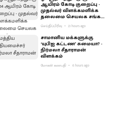
ஆயிரம் கோடி குறைப்பு -
முதல்வர் விளக்கமளிக்க
தலைமை செயலக சங்கம்
வலியுறுத்தல்
செய்திப்பிரிவு
23 hours ago
சாமானிய மக்களுக்கு
‘யுபிஐ கட்டண’ சுமையா? -
நிர்மலா சீதாராமன்
விளக்கம்
மோகன் கணபதி
15 hours ago