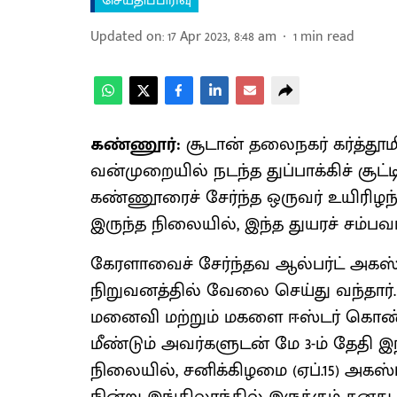
செய்திப்பிரிவு
Updated on
:
17 Apr 2023, 8:48 am
1
min read
கண்ணூர்:
சூடான் தலைநகர் கர்த்தூமி
வன்முறையில் நடந்த துப்பாக்கிச் சூட்
கண்ணூரைச் சேர்ந்த ஒருவர் உயிரிழந்தா
இருந்த நிலையில், இந்த துயரச் சம்பவம்
கேரளாவைச் சேர்ந்தவ ஆல்பர்ட் அகஸ்ட
நிறுவனத்தில் வேலை செய்து வந்தார்.
மனைவி மற்றும் மகளை ஈஸ்டர் கொண்டா
மீண்டும் அவர்களுடன் மே 3-ம் தேதி இந்த
நிலையில், சனிக்கிழமை (ஏப்.15) அகஸ