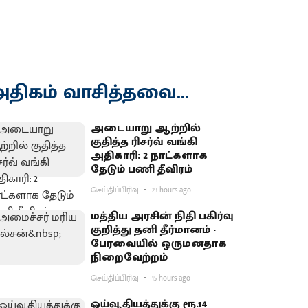
திகம் வாசித்தவை...
அடையாறு ஆற்றில்
குதித்த ரிசர்வ் வங்கி
அதிகாரி: 2 நாட்களாக
தேடும் பணி தீவிரம்
செய்திப்பிரிவு
23 hours ago
மத்திய அரசின் நிதி பகிர்வு
குறித்து தனி தீர்மானம் -
பேரவையில் ஒருமனதாக
நிறைவேற்றம்
செய்திப்பிரிவு
15 hours ago
ஓய்வூதியத்துக்கு ரூ.14