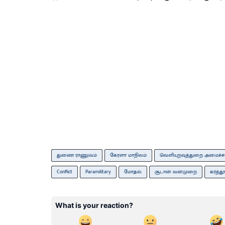
துணை ராணுவம்
கேரளா மாநிலம்
வெளியுறவுத்துறை அமைச்சர
Conflict
Paramilitary
மோதல்
சூடான் வன்முறை
கர்த்த