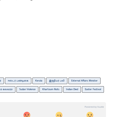
்
ஈஸ்டர் பண்டிகை
Kerala
இந்தியர் பலி
External Affairs Minister
ூம் கலவரம்
Sudan Violence
Khartoum Riots
Indian Died
Easter Festival