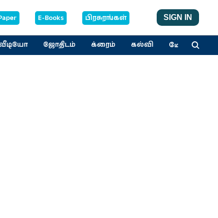
Paper
E-Books
பிரசுரங்கள்
SIGN IN
மேலும்
வீடியோ
ஜோதிடம்
க்ரைம்
கல்வி