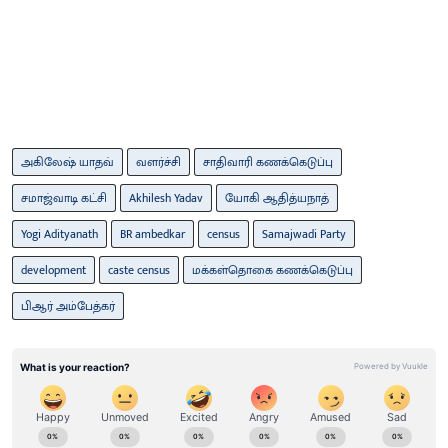
அகிலேஷ் யாதவ்
வளர்ச்சி
சாதிவாரி கணக்கெடுப்பு
சமாஜ்வாடி கட்சி
Akhilesh Yadav
யோகி ஆதித்யநாத்
Yogi Adityanath
BR ambedkar
census
Samajwadi Party
development
caste census
மக்கள்தொகை கணக்கெடுப்பு
பிஆர் அம்பேத்கர்