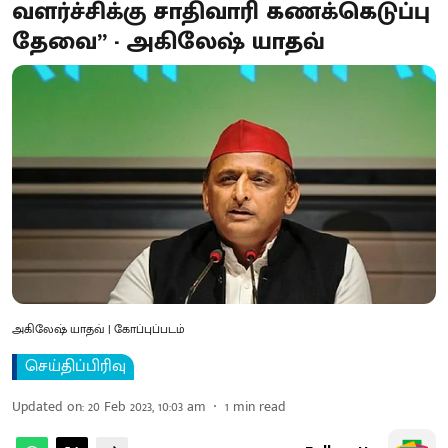
வளர்ச்சிக்கு சாதிவாரி கணக்கெடுப்பு
தேவை” - அகிலேஷ் யாதவ்
அகிலேஷ் யாதவ் | கோப்புப்படம்
செய்திப்பிரிவு
Updated on
:
20 Feb 2023, 10:03 am
1
min read