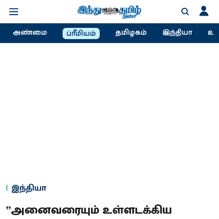
அண்மை
தமிழகம்
இந்தியா
உல
ப்ரீமியம்
இந்தியா
”அனைவரையும் உள்ளடக்கிய