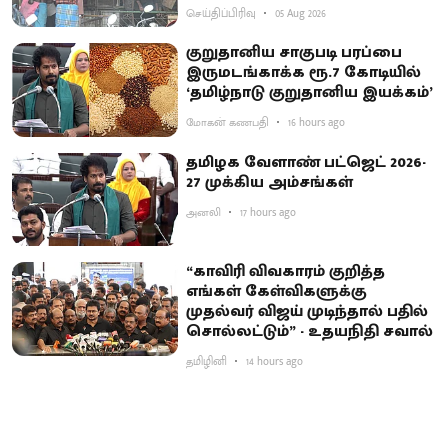
செய்திப்பிரிவு
05 Aug 2026
குறுதானிய சாகுபடி பரப்பை
இருமடங்காக்க ரூ.7 கோடியில்
‘தமிழ்நாடு குறுதானிய இயக்கம்’
மோகன் கணபதி
16 hours ago
தமிழக வேளாண் பட்ஜெட் 2026-
27 முக்கிய அம்சங்கள்
அனலி
17 hours ago
“காவிரி விவகாரம் குறித்த
எங்கள் கேள்விகளுக்கு
முதல்வர் விஜய் முடிந்தால் பதில்
சொல்லட்டும்” - உதயநிதி சவால்
தமிழினி
14 hours ago