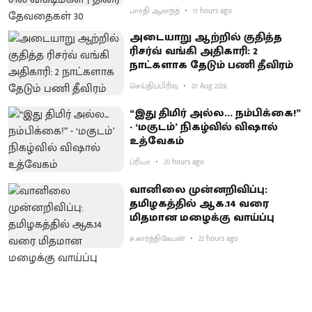
பாரதி ஆனந்த்
17 hours ago
அடையாறு ஆற்றில் குதித்த
ரிசர்வ் வங்கி அதிகாரி: 2
நாட்களாக தேடும் பணி தீவிரம்
செய்திப்பிரிவு
07 Aug 2026
“இது திமிர் அல்ல... நம்பிக்கை!”
- ‘மகுடம்’ நிகழ்வில் விஷால்
உத்வேகம்
ப்ரியா
20 hours ago
வானிலை முன்னறிவிப்பு:
தமிழகத்தில் ஆக.14 வரை
மிதமான மழைக்கு வாய்ப்பு
ச.கார்த்திகேயன்
22 hours ago