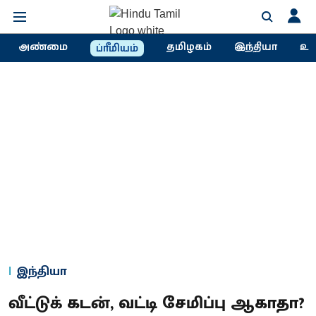
அண்மை
தமிழகம்
இந்தியா
உல
ப்ரீமியம்
இந்தியா
வீட்டுக் கடன், வட்டி சேமிப்பு ஆகாதா?