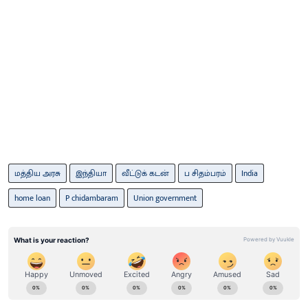
மத்திய அரசு
இந்தியா
வீட்டுக் கடன்
ப சிதம்பரம்
India
home loan
P chidambaram
Union government