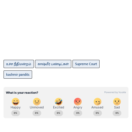
உச்ச நீதிமன்றம்
காஷ்மீர் பண்டிட்கள்
Supreme Court
kashmir pandits