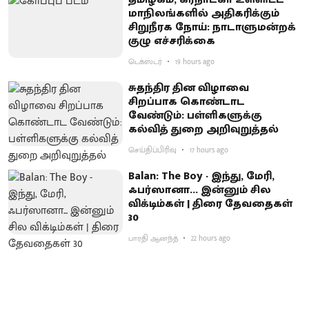
மாநிலங்களில் அதிகரிக்கும்
சிறுநீரக நோய்: நாடாளுமன்றக்
குழு எச்சரிக்கை
டெக்ஸ்டர்
19 hours ago
சுதந்திர தின விழாவை
சிறப்பாக கொண்டாட
வேண்டும்: பள்ளிகளுக்கு
கல்வித் துறை அறிவுறுத்தல்
செய்திப்பிரிவு
17 hours ago
Balan: The Boy - இந்து, மேரி,
ஃபர்ஸானா... இன்னும் சில
விக்டிம்கள் | திரை தேவதைகள்
30
பாரதி ஆனந்த்
22 hours ago