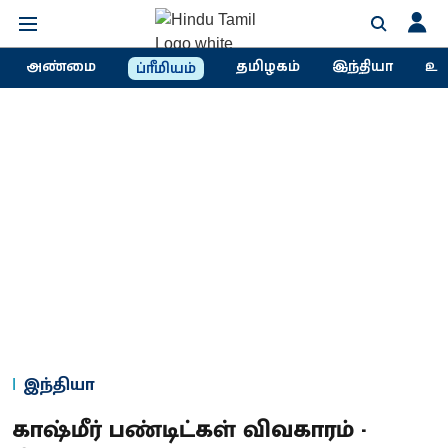
அண்மை
தமிழகம்
இந்தியா
உல
ப்ரீமியம்
இந்தியா
காஷ்மீர் பண்டிட்கள் விவகாரம் -