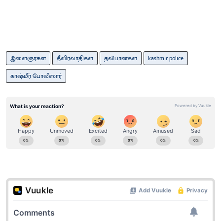
இளைஞர்கள்
தீவிரவாதிகள்
தலிபான்கள்
kashmir police
காஷ்மீர் போலீஸார்