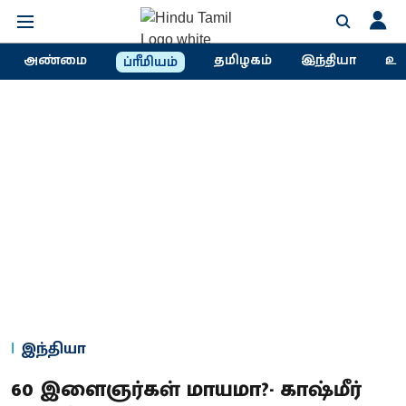
அண்மை
தமிழகம்
இந்தியா
உல
ப்ரீமியம்
இந்தியா
60 இளைஞர்கள் மாயமா?- காஷ்மீர்