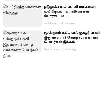
ஸ்ரீமுஷ்ணம் பள்ளி மாணவர்
உயிரிழப்பு - உறவினர்கள்
போராட்டம்
ம.வீரவேல்
16 hours ago
மூன்றாம் கட்ட எஸ்ஐஆர் பணி -
இதுவரை 1.5 கோடி வாக்காளர்
பெயர்கள் நீக்கம்
வேட்டையன்
20 hours ago