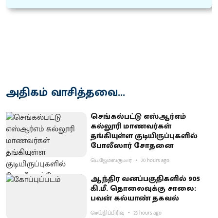
அதிகம் வாசித்தவை...
செங்கல்பட்டு எஸ்ஆர்எம்
கல்லூரி மாணவர்கள்
தங்கியுள்ள குடியிருப்புகளில்
போலீஸார் சோதனை
பெ.ஜேம்ஸ்குமார்
20 hours ago
ஆந்திர வனப்பகுதிகளில் 905
கி.மீ. தொலைவுக்கு சாலை:
பவன் கல்யாண் தகவல்
செய்திப்பிரிவு
23 hours ago