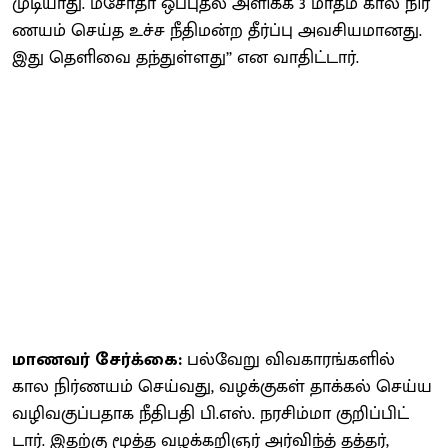
முடி​யாது. மசோதா ஒப்​புதல் அளிக்க 3 மாதம் கால நிர்​
ண​யம் செய்த உச்ச நீதி​மன்ற தீர்ப்பு அவசி​ய​மானது.
இது தெளிவை தந்​துள்​ளது’’ என வாதிட்​டார்.
மாணவர் சேர்க்​கை:
பல்​வேறு விவ​காரங்​களில்
கால நிர்​ண​யம் செய்​வது, வழக்​கு​கள் தாக்​கல் செய்ய
வழி​வகுப்​ப​தாக நீதிபதி பி.எஸ். நரசிம்மா குறிப்​பிட்​
டார். இதற்கு மூத்த வழக்​கறிஞர் அர்​விந்த் தத்​தர்,