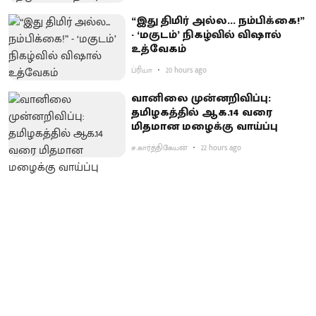
“இது திமிர் அல்ல... நம்பிக்கை!”
- ‘மகுடம்’ நிகழ்வில் விஷால்
உத்வேகம்
ப்ரியா
20 hours ago
வானிலை முன்னறிவிப்பு:
தமிழகத்தில் ஆக.14 வரை
மிதமான மழைக்கு வாய்ப்பு
ச.கார்த்திகேயன்
22 hours ago