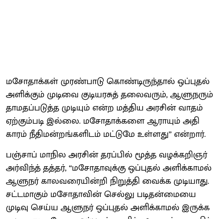
மசோ​தாக்​கள் முரண்​பாடு கொண்​டிருந்​தால் ஒப்​புதல்
அளிக்​கும் முடிவை குடியரசுத் தலை​வரும், ஆளுநரும்
தாமதப்​படுத்த முடியும் என்ற மத்​திய அரசின் வாதம்
ஏற்​கும்​படி இல்​லை. மசோ​தாக்​களை ஆரா​யும் அதி​
காரம் நீதி​மன்​றங்​களிடம் மட்​டுமே உள்​ளது’’ என்​றார்.
பஞ்​சாப் மாநில அரசின் தரப்​பில் மூத்த வழக்​கறிஞர்
அர்​விந்த் தத்​தர், ‘‘மசோ​தாவுக்கு ஒப்​புதல் அளிக்​காமல்
ஆளுநர் கால​வரையின்றி நிறுத்தி வைக்க முடி​யாது.
சட்​ட​மாகும் மசோ​தா​வின் செல்​லு ​படிதன்​மையை
முடிவு செய்ய ஆளுநர் ஒப்​புதல் அளிக்காமல் இருக்க