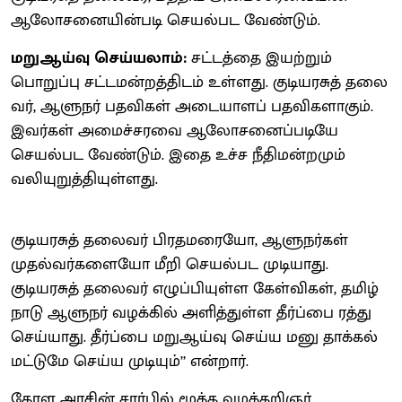
ஆலோ​சனை​யின்​படி செயல்பட வேண்​டும்.
மறுஆய்வு செய்யலாம்:
சட்​டத்தை இயற்​றும்
பொறுப்பு சட்​டமன்​றத்​திடம் உள்​ளது. குடியரசுத் தலை​
வர், ஆளுநர் பதவி​கள் அடை​யாளப் பதவி​களாகும்.
இவர்​கள் அமைச்​சரவை ஆலோ​சனைப்​படியே
செயல்பட வேண்​டும். இதை உச்ச நீதி​மன்​ற​மும்
வலியுறுத்​தி​யுள்​ளது.
குடியரசுத் தலை​வர் பிரதமரையோ, ஆளுநர்​கள்
முதல்​வர்​களையோ மீறி செயல்பட முடி​யாது.
குடியரசுத் தலை​வர் எழுப்​பி​யுள்ள கேள்வி​கள், தமிழ்​
நாடு ஆளுநர் வழக்​கில் அளித்​துள்ள தீர்ப்பை ரத்து
செய்​யாது. தீர்ப்பை மறுஆய்வு செய்ய மனு தாக்​கல்
மட்​டுமே செய்ய முடி​யும்’’ என்​றார்.
கேரள அரசின் சார்​பில் மூத்த வழக்​கறிஞர்