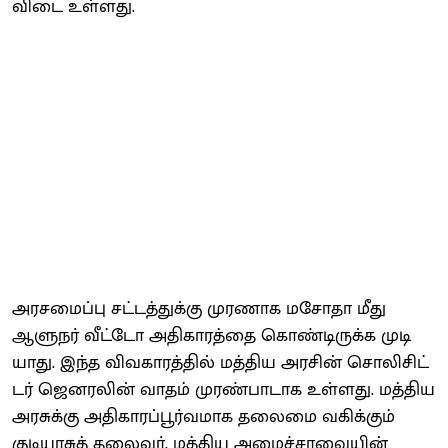
விடை உள்​ளது.
அரசமைப்பு சட்​டத்​துக்கு முரணாக மசோதா மீது
ஆளுநர் வீட்டோ அதி​காரத்தை கொண்​டிருக்க முடி​
யாது. இந்த விவ​காரத்​தில் மத்​திய அரசின் சொலிசிட்​
டர் ஜெனரலின் வாதம் முரண்​பா​டாக உள்​ளது. மத்​திய
அரசுக்கு அதி​காரப்​பூர்​வ​மாக தலைமை வகிக்​கும்
குடியரசுத் தலை​வர், மத்​திய அமைச்​சர​வை​யின்