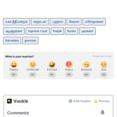
உச்ச நீதிமன்றம்
கர்நாடகா
பஞ்சாப்
கேரளா
மசோதாக்கள்
ஆளுநர்கள்
Supreme Court
Punjab
Kerala
அரசுகள்
Karnataka
governor