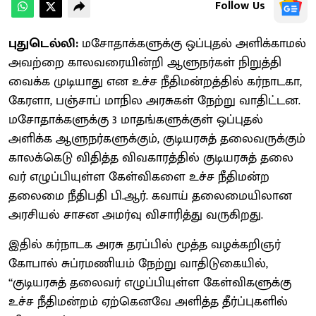
Follow Us
புதுடெல்லி:
மசோ​தாக்​களுக்கு ஒப்​புதல் அளிக்​காமல்
அவற்றை கால​வரை​யின்றி ஆளுநர்​கள் நிறுத்தி
வைக்க முடி​யாது என உச்ச நீதி​மன்​றத்​தில் கர்​நாட​கா,
கேரளா, பஞ்​சாப் மாநில அரசுகள் நேற்று வாதிட்​டன.
மசோ​தாக்​களுக்கு 3 மாதங்​களுக்​குள் ஒப்​புதல்
அளிக்க ஆளுநர்​களுக்​கும், குடியரசுத் தலை​வருக்​கும்
காலக்​கெடு விதித்த விவ​காரத்​தில் குடியரசுத் தலை​
வர் எழுப்​பி​யுள்ள கேள்வி​களை உச்ச நீதி​மன்ற
தலைமை நீதிபதி பி.ஆர். கவாய் தலை​மையி​லான
அரசி​யல் சாசன அமர்வு விசா​ரித்து வரு​கிறது.
இதில் கர்​நாடக அரசு தரப்​பில் மூத்த வழக்​கறிஞர்
கோபால் சுப்​ரமணி​யம் நேற்று வாதிடு​கை​யில்,
‘‘குடியரசுத் தலை​வர் எழுப்பியுள்ள கேள்வி​களுக்கு
உச்ச நீதி​மன்​றம் ஏற்​கெனவே அளித்த தீர்ப்​பு​களில்