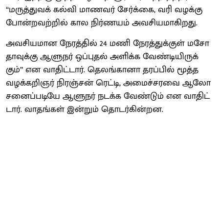
‘‘மருத்​து​வக் கல்வி மாணவர் சேர்க்​கை, வரி வழக்கு
போன்​றவற்​றில் கால நிர்​ண​யம் அவசி​யமாகிறது.
அவசி​ய​மான நேரத்​தில் 24 மணி நேரத்​துக்​குள் மசோ​
தாவுக்கு ஆளுநர் ஒப்​புதல் அளிக்க வேண்​டி​யிருக்​
கும்’’ என வா​திட்​டார். தெலங்​கானா தரப்​பில் மூத்த
வழக்​கறிஞர் நிரஞ்​சன் ரெட்​டி, அமைச்​சரவை ஆலோ​
சனைப்​படியே ஆளுநர் நடக்க வேண்​டும்​ என வா​திட்​
டார்​. வாதங்​கள்​ இன்​றும்​ தொடர்​கின்​றன.