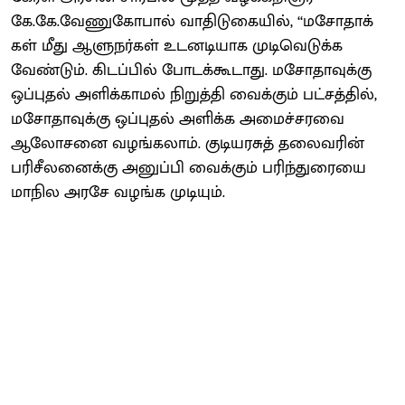
கே.கே.வேணுகோ​பால் வாதிடு​கை​யில், ‘‘மசோ​தாக்​
கள் மீது ஆளுநர்​கள் உடனடி​யாக முடி​வெடுக்க
வேண்​டும். கிடப்​பில் போடக்​கூ​டாது. மசோ​தாவுக்கு
ஒப்​புதல் அளிக்​காமல் நிறுத்தி வைக்​கும் பட்​சத்​தில்,
மசோ​தாவுக்கு ஒப்​புதல் அளிக்க அமைச்​சரவை
ஆலோ​சனை வழங்​கலாம். குடியரசுத் தலை​வரின்
பரிசீலனைக்கு அனுப்பி வைக்​கும் பரிந்​துரையை
மாநில அரசே வழங்க முடி​யும்.