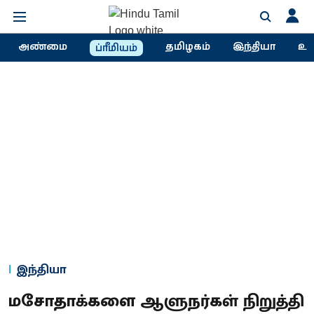
அண்மை
தமிழகம்
இந்தியா
உல
ப்ரீமியம்
இந்தியா
மசோதாக்களை ஆளுநர்கள் நிறுத்தி