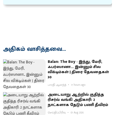
அதிகம் வாசித்தவை...
Balan: The Boy - இந்து, மேரி,
ஃபர்ஸானா... இன்னும் சில
விக்டிம்கள் | திரை தேவதைகள்
30
பாரதி ஆனந்த்
17 hours ago
அடையாறு ஆற்றில் குதித்த
ரிசர்வ் வங்கி அதிகாரி: 2
நாட்களாக தேடும் பணி தீவிரம்
செய்திப்பிரிவு
07 Aug 2026