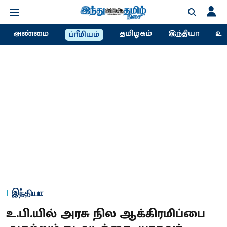
அண்மை
தமிழகம்
இந்தியா
உல
ப்ரீமியம்
இந்தியா
உ.பி.யில் அரசு நில ஆக்கிரமிப்பை