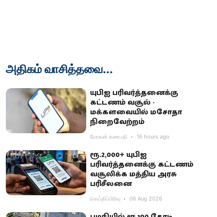
அதிகம் வாசித்தவை...
யுபிஐ பரிவர்த்தனைக்கு
கட்டணம் வசூல் -
மக்களவையில் மசோதா
நிறைவேற்றம்
மோகன் கணபதி
16 hours ago
ரூ.2,000+ யுபிஐ
பரிவர்த்தனைக்கு கட்டணம்
வசூலிக்க மத்திய அரசு
பரிசீலனை
செய்திப்பிரிவு
06 Aug 2026
பழநியில் ரூ.100 கோடி