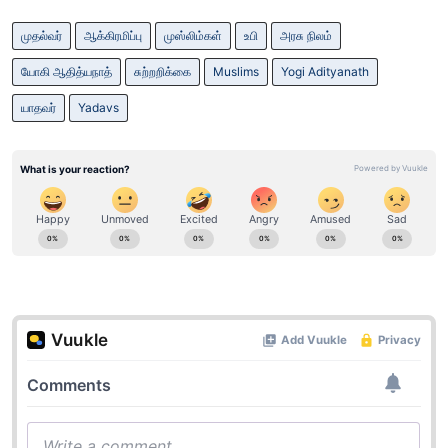
முதல்வர்
ஆக்கிரமிப்பு
முஸ்லிம்கள்
உபி
அரசு நிலம்
யோகி ஆதித்யநாத்
சுற்றறிக்கை
Muslims
Yogi Adityanath
யாதவர்
Yadavs