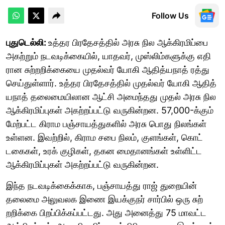
Follow Us
புதுடெல்லி:
உத்தர பிரதேசத்​தில் அரசு நில ஆக்​கிரமிப்பை
அகற்​றும் நடவடிக்​கை​யில், யாதவர், முஸ்​லிம்​களுக்கு எதி​
ரான சுற்றறிக்​கையை முதல்​வர் யோகி ஆதித்​ய​நாத் ரத்து
செய்​துள்​ளார். உத்தர பிரதேசத்​தில் முதல்​வர் யோகி ஆதித்​
ய​நாத் தலைமையிலான ஆட்சி அமைந்​தது முதல் அரசு நில
ஆக்​கிரமிப்​பு​கள் அகற்​றப்​பட்டு வரு​கின்​றன. 57,000-க்​கும்
மேற்​பட்ட கிராம பஞ்​சா​யத்​துகளில் அரசு பொது நிலங்​கள்
உள்​ளன. இவற்​றில், கிராம சபை நிலம், குளங்​கள், கொட்​
டகைகள், உரக் குழிகள், தகன மைதானங்​கள் உள்​ளிட்ட
ஆக்​கிரமிப்​பு​கள் அகற்​றப்​பட்டு வரு​கின்​றன.
இந்த நடவடிக்​கைக்​காக, பஞ்​சா​யத்து ராஜ் துறை​யின்
தலைமை அலு​வலக இணை இயக்​குநர் சார்​பில் ஒரு சுற்​
றறிக்கை பிறப்​பிக்கப்​பட்​டது. அது அனைத்து 75 மாவட்ட