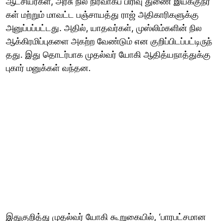
ஆட்​சி​யர்​கள், அரசு நில நிர்​வாகப் பிரிவு துணை இயக்​குநர்​
கள் மற்​றும் மாவட்ட பஞ்சாயத்து ராஜ் அதி​காரி​களுக்கு
அனுப்​பப்​பட்​டது. அதில், யாதவர்​கள், முஸ்​லிம்​களின் நில
ஆக்​கிரமிப்​பு​களை அகற்ற வேண்​டும் என குறிப்​பிடப்​பட்​டிருந்​
தது. இது தொடர்​பாக முதல்​வர் யோகி ஆதித்​ய​நாத்​துக்கு
புகார் மனுக்​கள் வந்​தன.
இதுகுறித்து முதல்​வர் யோகி கூறுகை​யில், ‘பாரபட்​ச​மான