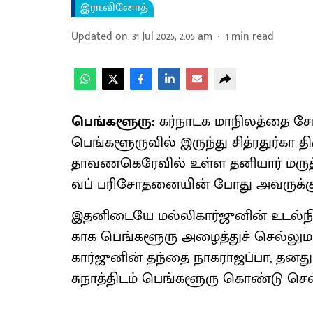
இரா.வினோத்
Updated on
:
31 Jul 2025, 2:05 am
1
min read
பெங்களூரு:
கர்​நாடக மாநிலத்தை சேர்ந்
பெங்​களூரு​வில் இருந்து சித்​ரதுர்கா திர
தாவணகெரே​வில் உள்ள தனி​யார் மருத்​து​வ
வப் பரிசோதனை​யின்​ போது அவருக்கு எச்
இதனிடையே மல்​லி​கார்​ஜுனின் உடல்​நி
காக பெங்​களூரு அழைத்​துச் செல்​லு​மாற
கார்​ஜுனின் தந்தை நாக​ராஜப்​பா, தனது
சு​நாத்​திடம் பெங்​களூரு கொண்டு செல்​