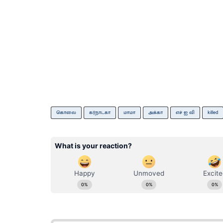
கொலை
கர்நாடகா
மாமா
அக்கா
எச் ஐ வி
killed