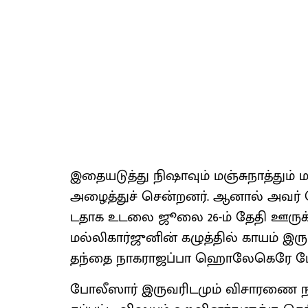
இதையடுத்து நிஷா​வும் மஞ்​சு​நாத்​தும்
அழைத்​துச் சென்​றனர். ஆனால் அவர் ப
ட​தாக உடலை ஜூலை 26-ம் தேதி ஊருக்
மல்லிகார்​ஜுனின் கழுத்​தில் காயம் 
தந்தை நாக​ராஜப்பா ஹொலேகெரே போலீஸ
போலீ​ஸார் இரு​வரிட​மும் விசா​ரணை நடத்​த