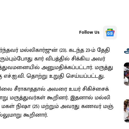
Follow Us
அ
​தவர் மல்​லி​கார்​ஜுன் (23). கடந்த 23-ம் தேதி
ும்​பும்​போது கார் விபத்​தில் சிக்​கிய அவர்
​மனை​யில் அனு​ம​திக்​கப்​பட்​டார். மருத்​து​
​.ஐ.​வி. தொற்று உறுதி செய்​யப்​பட்​டது.
லை சீரா​காத​தால் அவரை உயர் சிகிச்​சைக்​
ு மருத்​து​வர்​கள் கூறினர். இதனால் மல்​லி​
 மகள் நிஷா (25) மற்​றும் அவரது கணவர் மஞ்​
லு​மாறு கூறி​னார்.