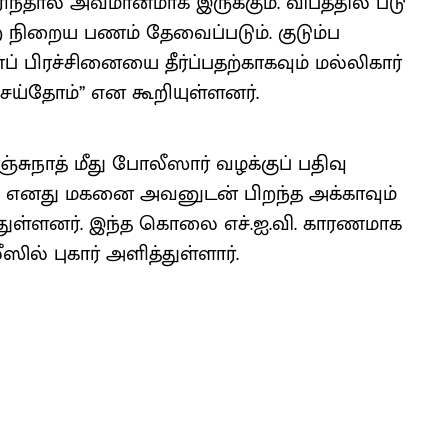
ந்தால் அவமான​மாக இருக்​கும். விபத்​தில் படு​
ற நிறைய பணம் தேவைப்​படும். குடும்ப
பிரச்​சினையை தீர்ப்​ப​தற்​காக​வும் மல்​லி​கார்​
ோம்’’ என கூறி​யுள்​ள‌னர்.
​நாத் மீது போலீ​ஸார் வழக்​குப் பதிவு
, எனது மகனை அவனுடன் பிறந்த அக்கா​வும்
துள்​ளனர். இந்த கொலை எச்​.ஐ.​வி. காரண​மாக
​ புகார்​ அளித்​துள்​ளார்​.