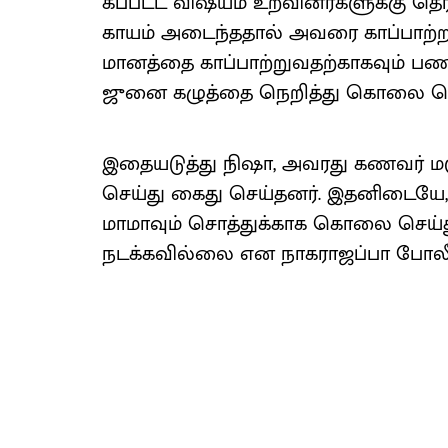
கப்​பட்ட விஷ​யம் உறவினர்​களுக்கு தெரி
கா​யம் அடைந்​த​தால் அவரை காப்​பாற்
மானத்தை காப்​பாற்​று​வதற்​காக​வும் பணப் 
ஜுனை கழுத்தை நெறித்து கொலை செய்​த
இதையடுத்து நிஷா, அவரது கணவர் மஞ்​சு
செய்து கைது செய்​தனர். இதனிடையே
மாமா​வும் சொத்​துக்​காக கொலை செய்​
நடக்​க​வில்லை என நாக​ராஜப்​பா போலீ​ஸில்