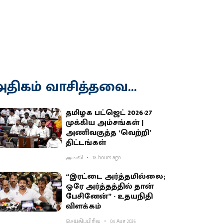
திகம் வாசித்தவை...
தமிழக பட்ஜெட் 2026-27
முக்கிய அம்சங்கள் |
அணிவகுத்த ‘வெற்றி’
திட்டங்கள்
அனலி
18 hours ago
“இரட்டை அர்த்தமில்லை;
ஒரே அர்த்தத்தில் தான்
பேசினேன்” - உதயநிதி
விளக்கம்
செய்திப்பிரிவு
04 Aug 2026