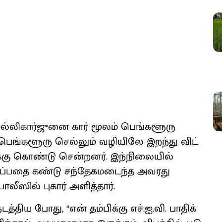
 மல்​லி​கார்​ஜுனை கார் மூலம் பெங்​களூரு
ெங்களூரு செல்​லும் வழி​யிலே இறந்து விட்​
கு கொண்டு சென்​றனர். இந்​நிலை​யில்
இருப்​பதை கண்டு சந்​தேகமடைந்த அவரது
ில் புகார் அளித்​தார்.
ிய போது, ‘‘என் தம்​பிக்கு எச்​.ஐ.​வி. பாதிக்​