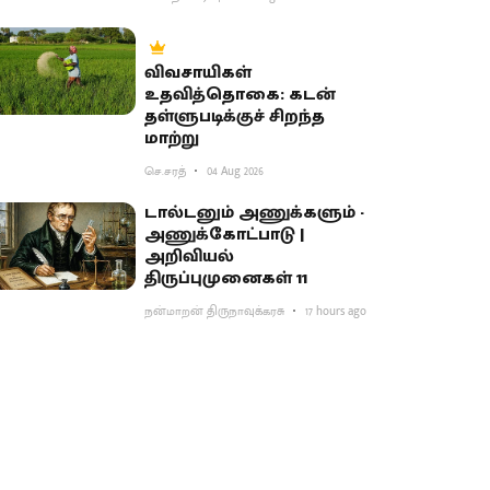
விவசாயிகள்
உதவித்தொகை: கடன்
தள்ளுபடிக்குச் சிறந்த
மாற்று
செ.சரத்
04 Aug 2026
டால்டனும் அணுக்களும் -
அணுக்கோட்பாடு |
அறிவியல்
திருப்புமுனைகள் 11
நன்மாறன் திருநாவுக்கரசு
17 hours ago