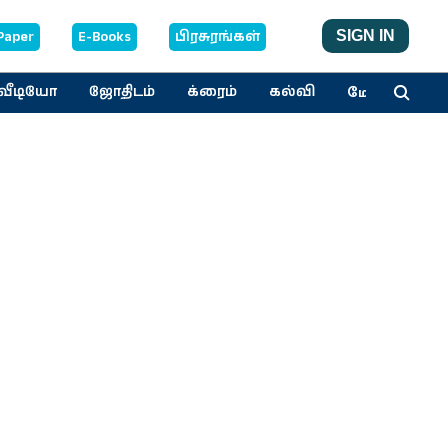
Paper
E-Books
பிரசுரங்கள்
SIGN IN
மேலும்
வீடியோ
ஜோதிடம்
க்ரைம்
கல்வி