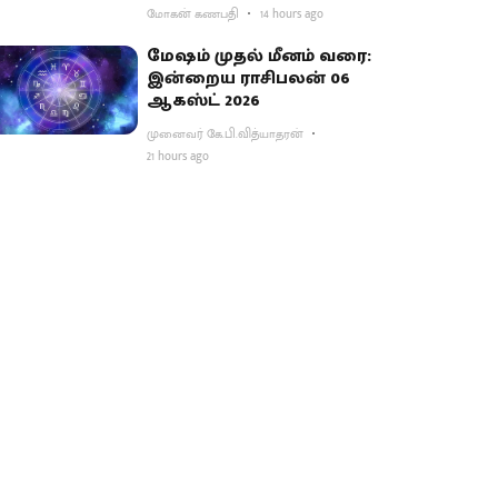
மோகன் கணபதி
14 hours ago
மேஷம் முதல் மீனம் வரை:
இன்றைய ராசிபலன் 06
ஆகஸ்ட் 2026
முனைவர் கே.பி.வித்யாதரன்
21 hours ago