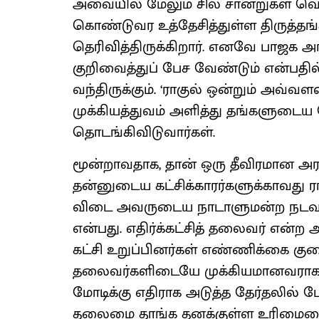
அவையில் மேலும் சில சான்றுகள் வெளி
கொண்டுவர உத்தேசித்துள்ள திருத்தங்கள
தெரிவித்திருக்கிறார். எனவே பாஜக அர
குறிவைத்துப் பேச வேண்டும் என்பதில்
வந்திருக்கும். ‘ராகுல் ஒன்றும் அவ்வ
முக்கியத்துவம் அளித்து தங்களுட
தொடங்கிவிடுவார்கள்.
மூன்றாவதாக, தான் ஒரு தீவிரமான அர
தன்னுடைய கட்சிக்காரர்களுக்காவது ர
விடை அவருடைய நாடாளுமன்ற நடவடிக
என்பது. எதிர்க்கட்சித் தலைவர் என்ற
கட்சி உறுப்பினர்கள் எண்ணிக்கை குறைந்
தலைவர்களிடையே முக்கியமானவராக உர
மோடிக்கு எதிராக அடுத்த தேர்தலில் போட
தலைமை தாங்க தனக்குள்ள உரிமையை