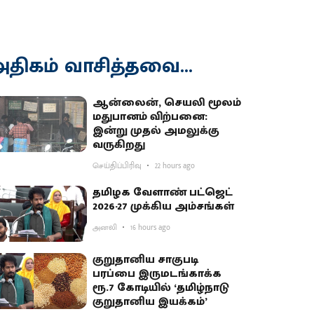
திகம் வாசித்தவை...
ஆன்லைன், செயலி மூலம்
மதுபானம் விற்பனை:
இன்று முதல் அமலுக்கு
வருகிறது
செய்திப்பிரிவு
22 hours ago
தமிழக வேளாண் பட்ஜெட்
2026-27 முக்கிய அம்சங்கள்
அனலி
16 hours ago
குறுதானிய சாகுபடி
பரப்பை இருமடங்காக்க
ரூ.7 கோடியில் ‘தமிழ்நாடு
குறுதானிய இயக்கம்’