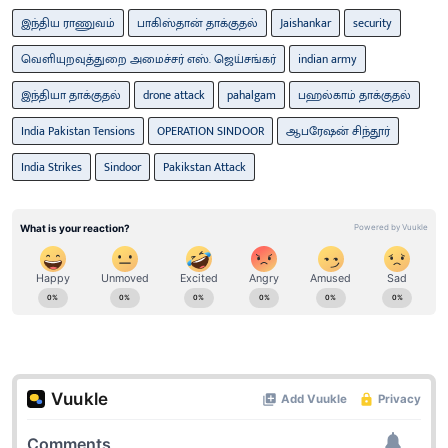
இந்திய ராணுவம்
பாகிஸ்தான் தாக்குதல்
Jaishankar
security
வெளியுறவுத்துறை அமைச்சர் எஸ். ஜெய்சங்கர்
indian army
இந்தியா தாக்குதல்
drone attack
pahalgam
பஹல்காம் தாக்குதல்
India Pakistan Tensions
OPERATION SINDOOR
ஆபரேஷன் சிந்தூர்
India Strikes
Sindoor
Pakikstan Attack