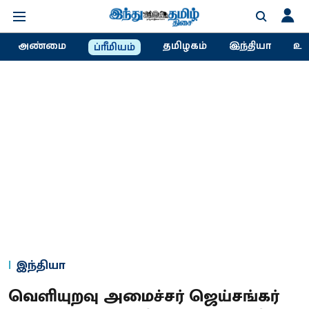
அண்மை
தமிழகம்
இந்தியா
உல
ப்ரீமியம்
இந்தியா
வெளியுறவு அமைச்சர் ஜெய்சங்கர்