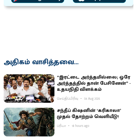
அதிகம் வாசித்தவை...
“இரட்டை அர்த்தமில்லை; ஒரே
அர்த்தத்தில் தான் பேசினேன்” -
உதயநிதி விளக்கம்
செய்திப்பிரிவு
04 Aug 2026
சந்தீப் கிஷனின் ‘கரிகாலா’
முதல் தோற்றம் வெளியீடு!
ப்ரியா
18 hours ago