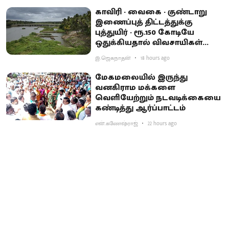
காவிரி - வைகை - குண்டாறு
இணைப்புத் திட்டத்துக்கு
புத்துயிர் - ரூ.150 கோடியே
ஒதுக்கியதால் விவசாயிகள்
ஏமாற்றம்
இ.ஜெகநாதன்
18 hours ago
மேகமலையில் இருந்து
வனகிராம மக்களை
வெளியேற்றும் நடவடிக்கையை
கண்டித்து ஆர்ப்பாட்டம்
என்.கணேஷ்ராஜ்
22 hours ago