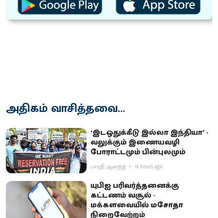
அதிகம் வாசித்தவை...
‘இடஒதுக்கீடு இல்லா இந்தியா’ -
வலுக்கும் இணையவழி
போராட்டமும் பின்புலமும்
பாரதி ஆனந்த்
19 hours ago
யுபிஐ பரிவர்த்தனைக்கு
கட்டணம் வசூல் -
மக்களவையில் மசோதா
நிறைவேற்றம்