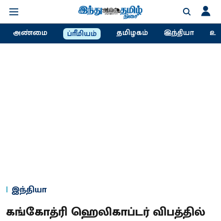
அண்மை
தமிழகம்
இந்தியா
உல
ப்ரீமியம்
இந்தியா
கங்கோத்ரி ஹெலிகாப்டர் விபத்தில்