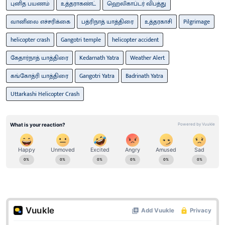
புனித பயணம்
உத்தராகண்ட்
ஹெலிகாப்டர் விபத்து
வானிலை எச்சரிக்கை
பத்ரிநாத் யாத்திரை
உத்தரகாசி
Pilgrimage
helicopter crash
Gangotri temple
helicopter accident
கேதார்நாத் யாத்திரை
Kedarnath Yatra
Weather Alert
கங்கோத்ரி யாத்திரை
Gangotri Yatra
Badrinath Yatra
Uttarkashi Helicopter Crash