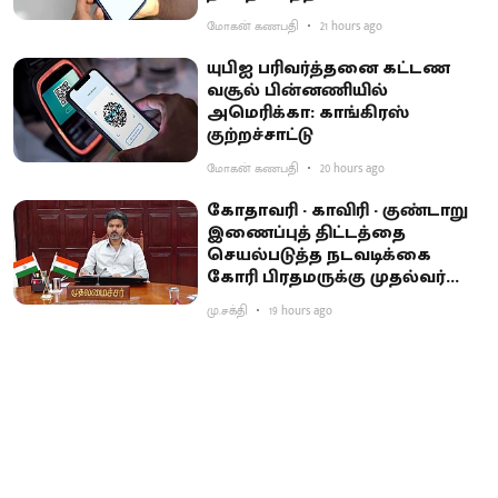
மோகன் கணபதி
21 hours ago
யுபிஐ பரிவர்த்தனை கட்டண
வசூல் பின்னணியில்
அமெரிக்கா: காங்கிரஸ்
குற்றச்சாட்டு
மோகன் கணபதி
20 hours ago
கோதாவரி - காவிரி - குண்டாறு
இணைப்புத் திட்டத்தை
செயல்படுத்த நடவடிக்கை
கோரி பிரதமருக்கு முதல்வர்
விஜய் கடிதம்
மு.சக்தி
19 hours ago