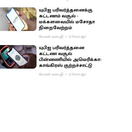
பகிர்வு
யுபிஐ பரிவர்த்தனைக்கு
கட்டணம் வசூல் -
மக்களவையில் மசோதா
நிறைவேற்றம்
மோகன் கணபதி
23 hours ago
யுபிஐ பரிவர்த்தனை
கட்டண வசூல்
பின்னணியில் அமெரிக்கா:
காங்கிரஸ் குற்றச்சாட்டு
மோகன் கணபதி
22 hours ago