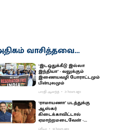
திகம் வாசித்தவை...
‘இடஒதுக்கீடு இல்லா
இந்தியா’ - வலுக்கும்
இணையவழி போராட்டமும்
பின்புலமும்
பாரதி ஆனந்த்
21 hours ago
‘ராமாயணா’ படத்துக்கு
ஆஸ்கர்
கிடைக்காவிட்டால்
ஏமாற்றமடைவேன் -
மகாராஷ்டிர முதல்வர்
ப்ரியா
18 hours ago