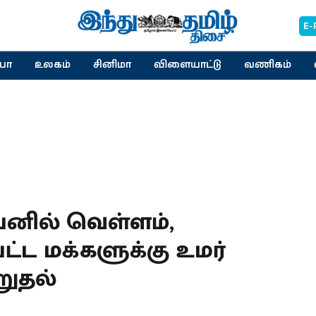
E-
யா
உலகம்
சினிமா
விளையாட்டு
வணிகம்
்பனில் வெள்ளம்,
்பட்ட மக்களுக்கு உமர்
றுதல்