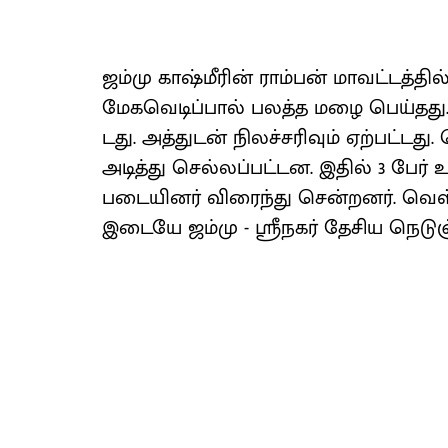
ஜம்மு காஷ்மீரின் ராம்​பன் மாவட்​டத்​த
மேகவெடிப்​பால் பலத்த மழை பெய்​தது. 
டது. அத்​துடன் நிலச்​சரி​வும் ஏற்​பட்​டது
அடித்து செல்​லப்​பட்​டன. இதில் 3 பேர் உயி
படை​யினர் விரைந்து சென்​றனர். வெள்​
இடையே ஜம்மு - ஸ்ரீநகர் தேசிய நெடுஞ்