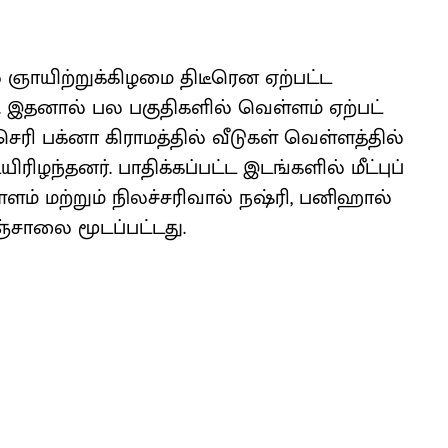
ில் ஞாயிற்றுக்கிழமை திடீரென ஏற்​பட்ட
இதனால் பல பகு​தி​களில் வெள்​ளம் ஏற்​பட்​
. செரி பக்னா கிராமத்​தில் வீடு​கள் வெள்​ளத்​தில்
​ரிழந்​தனர். பாதிக்​கப்​பட்ட இடங்​களில் மீட்​புப்
ளம் மற்றும் நிலச்​சரி​வால் நஷ்ரி, பனிஹால்
​சாலை மூடப்​பட்​டது.