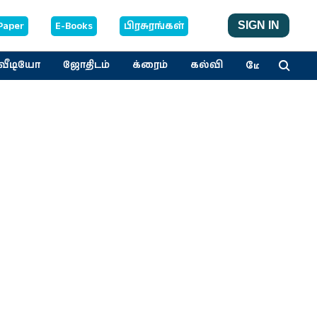
Paper
E-Books
பிரசுரங்கள்
SIGN IN
மேலும்
வீடியோ
ஜோதிடம்
க்ரைம்
கல்வி