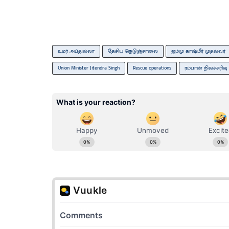
உமர் அப்துல்லா
தேசிய நெடுஞ்சாலை
ஜம்மு காஷ்மீர் முதல்வர்
Union Minister Jitendra Singh
Rescue operations
ரம்பான் நிலச்சரிவு