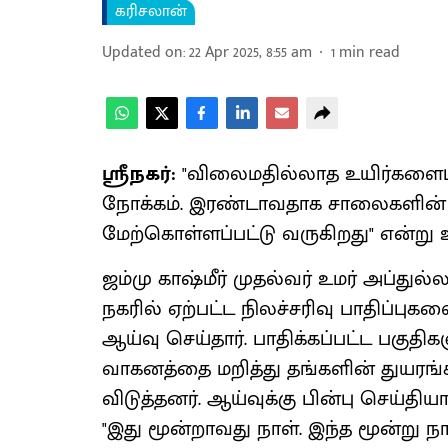
கரிசலான்
Updated on
:
22 Apr 2025, 8:55 am
1
min read
ஸ்ரீநகர்:
"விலைமதில்லாத உயிர்களைப
நோக்கம். இரண்டாவதாக சாலைகளின் இ
மேற்கொள்ளப்பட்டு வருகிறது" என்று உ
ஜம்மு காஷ்மீர் முதல்வர் உமர் அப்துல்
நகரில் ஏற்பட்ட நிலச்சரிவு பாதிப்புகள
ஆய்வு செய்தார். பாதிக்கப்பட்ட பகுத
வாகனத்தை மறித்து தங்களின் துயரங
விடுத்தனர். ஆய்வுக்கு பின்பு செய்திய
"இது மூன்றாவது நாள். இந்த மூன்று ந