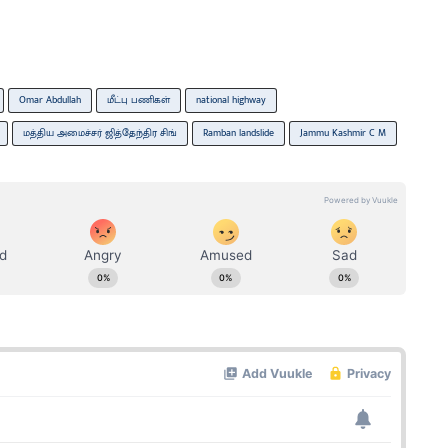
Omar Abdullah
மீட்பு பணிகள்
national highway
மத்திய அமைச்சர் ஜித்தேந்திர சிங்
Ramban landslide
Jammu Kashmir C M