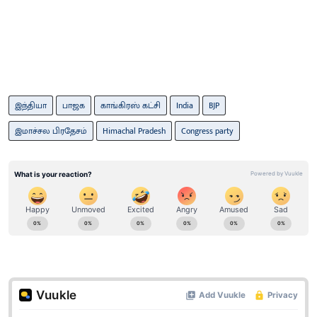
இந்தியா
பாஜக
காங்கிரஸ் கட்சி
India
BJP
இமாச்சல பிரதேசம்
Himachal Pradesh
Congress party