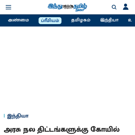
அண்மை
தமிழகம்
இந்தியா
உல
ப்ரீமியம்
இந்தியா
அரசு நல திட்டங்களுக்கு கோயில்