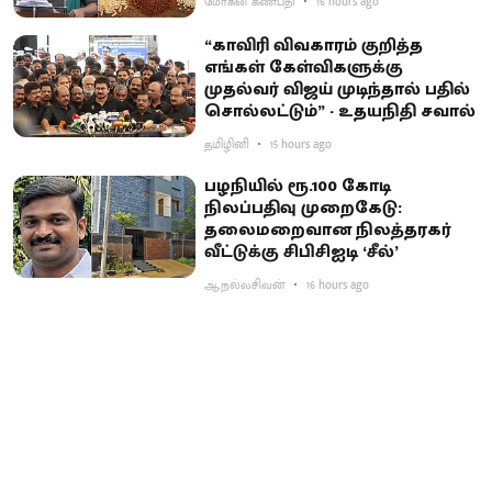
மோகன் கணபதி
16 hours ago
“காவிரி விவகாரம் குறித்த
எங்கள் கேள்விகளுக்கு
முதல்வர் விஜய் முடிந்தால் பதில்
சொல்லட்டும்” - உதயநிதி சவால்
தமிழினி
15 hours ago
பழநியில் ரூ.100 கோடி
நிலப்பதிவு முறைகேடு:
தலைமறைவான நிலத்தரகர்
வீட்டுக்கு சிபிசிஐடி ‘சீல்’
ஆ.நல்லசிவன்
16 hours ago