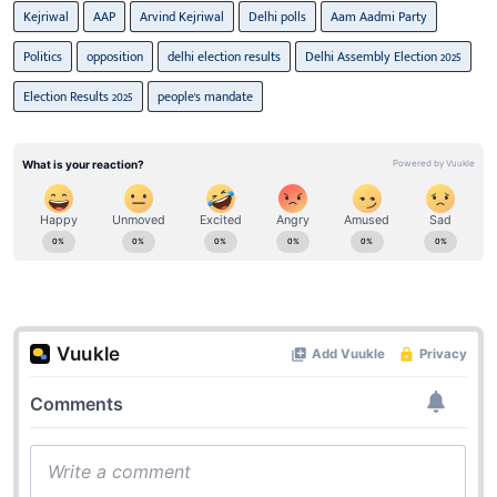
Kejriwal
AAP
Arvind Kejriwal
Delhi polls
Aam Aadmi Party
Politics
opposition
delhi election results
Delhi Assembly Election 2025
Election Results 2025
people's mandate