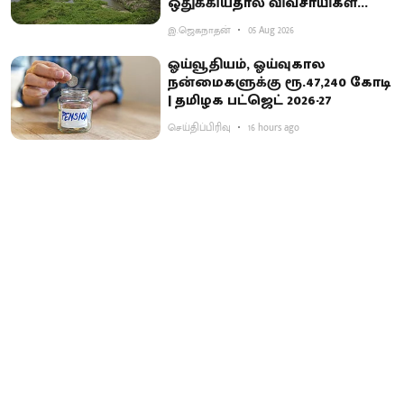
ஒதுக்கியதால் விவசாயிகள்
ஏமாற்றம்
இ.ஜெகநாதன்
05 Aug 2026
ஓய்வூதியம், ஓய்வுகால
நன்மைகளுக்கு ரூ.47,240 கோடி
| தமிழக பட்ஜெட் 2026-27
செய்திப்பிரிவு
16 hours ago