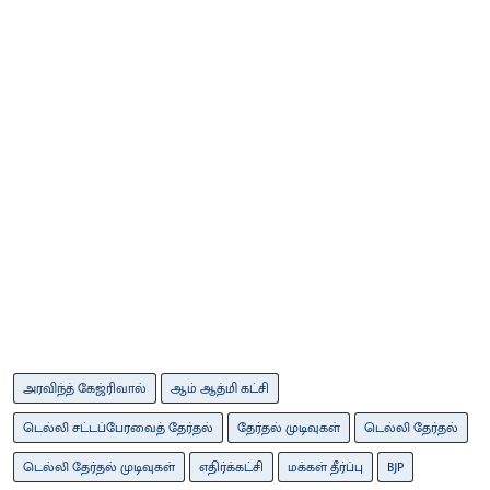
அரவிந்த் கேஜ்ரிவால்
ஆம் ஆத்மி கட்சி
டெல்லி சட்டப்பேரவைத் தேர்தல்
தேர்தல் முடிவுகள்
டெல்லி தேர்தல்
டெல்லி தேர்தல் முடிவுகள்
எதிர்க்கட்சி
மக்கள் தீர்ப்பு
BJP