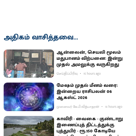
அதிகம் வாசித்தவை...
ஆன்லைன், செயலி மூலம்
மதுபானம் விற்பனை: இன்று
முதல் அமலுக்கு வருகிறது
செய்திப்பிரிவு
16 hours ago
மேஷம் முதல் மீனம் வரை:
இன்றைய ராசிபலன் 06
ஆகஸ்ட் 2026
முனைவர் கே.பி.வித்யாதரன்
14 hours ago
காவிரி - வைகை - குண்டாறு
இணைப்புத் திட்டத்துக்கு
புத்துயிர் - ரூ.150 கோடியே