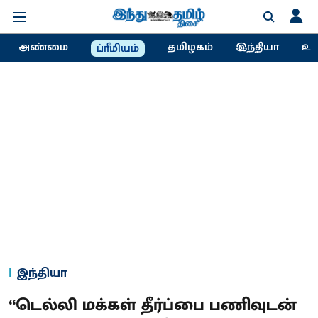
அண்மை
தமிழகம்
இந்தியா
உல
ப்ரீமியம்
இந்தியா
“டெல்லி மக்கள் தீர்ப்பை பணிவுடன்