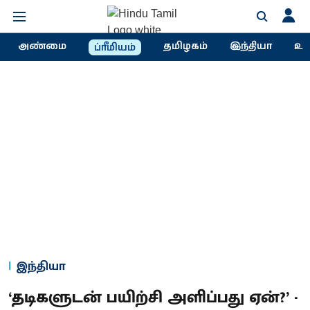
அண்மை
தமிழகம்
இந்தியா
உல
ப்ரீமியம்
இந்தியா
‘தடிகளுடன் பயிற்சி அளிப்பது ஏன்?’ -