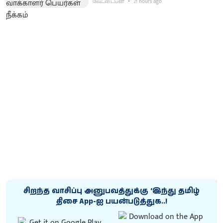
வேட்டையன்
21 hours ago
சிறந்த வாசிப்பு அனுபவத்துக்கு ‘இந்து தமிழ்
திசை App-ஐ பயன்படுத்துக..!