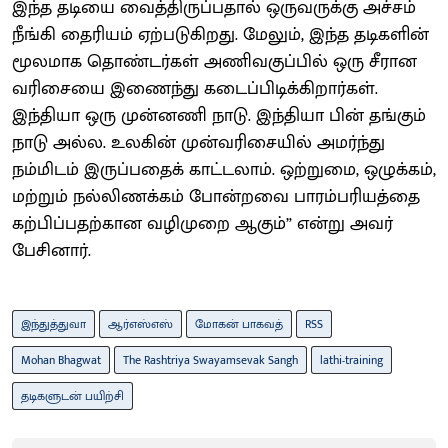
இந்த தடியை வைத்திருப்பதால் ஒருவருக்கு அச்சம்
நீங்கி தைரியம் ஏற்படுகிறது. மேலும், இந்த தடிகளின்
மூலமாக தொண்டர்கள் அணிவகுப்பில் ஒரு சீரான
வரிசையை இணைந்து கடைப்பிடிக்கிறார்கள்.
இந்தியா ஒரு முன்னணி நாடு. இந்தியா பின் தங்கும்
நாடு அல்ல. உலகின் முன்வரிசையில் அமர்ந்து
நம்மிடம் இருப்பதைக் காட்டலாம். ஒற்றுமை, ஒழுக்கம்,
மற்றும் நல்லிணக்கம் போன்றவை பாரம்பரியத்தை
கற்பிப்பதற்கான வழிமுறை ஆகும்” என்று அவர்
பேசினார்.
இந்துத்துவா
ஆர்எஸ்எஸ்
மோகன் பாகவத்
RSS
Mohan Bhagwat
The Rashtriya Swayamsevak Sangh
lathi-training
தடிகளுடன் பயிற்சி