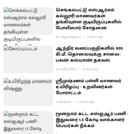
செங்கல்பட்டு எஸ்ஆர்எம்
கல்லூரி மாணவர்கள்
தங்கியுள்ள குடியிருப்புகளில்
போலீஸார் சோதனை
பெ.ஜேம்ஸ்குமார்
21 hours ago
ஆந்திர வனப்பகுதிகளில் 905
கி.மீ. தொலைவுக்கு சாலை:
பவன் கல்யாண் தகவல்
செய்திப்பிரிவு
09 Aug 2026
ஸ்ரீமுஷ்ணம் பள்ளி மாணவர்
உயிரிழப்பு - உறவினர்கள்
போராட்டம்
ம.வீரவேல்
16 hours ago
மூன்றாம் கட்ட எஸ்ஐஆர் பணி -
இதுவரை 1.5 கோடி வாக்காளர்
பெயர்கள் நீக்கம்