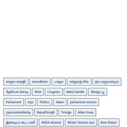
ராகுல் காந்தி
காங்கிரஸ்
பாஜக
ராஜ்நாத் சிங்
நாடாளுமன்றம்
தேசியக் கொடி
NDA
Congress
Rahul Gandhi
ரோஜா பூ
Parliament
mps
Politics
Adani
parliament session
மூவர்ணக்கொடி
Rajnathsingh
Tiranga
Adani Issue
இண்டியா கூட்டணி
INDIA alliance
Winter Session 2024
Rose flower