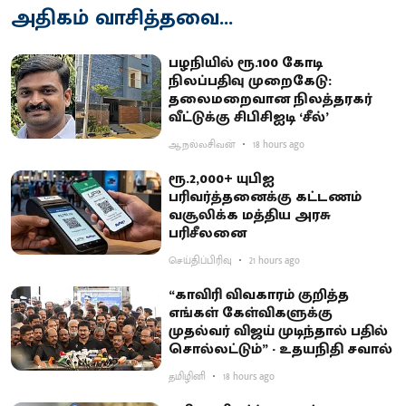
அதிகம் வாசித்தவை...
பழநியில் ரூ.100 கோடி
நிலப்பதிவு முறைகேடு:
தலைமறைவான நிலத்தரகர்
வீட்டுக்கு சிபிசிஐடி ‘சீல்’
ஆ.நல்லசிவன்
18 hours ago
ரூ.2,000+ யுபிஐ
பரிவர்த்தனைக்கு கட்டணம்
வசூலிக்க மத்திய அரசு
பரிசீலனை
செய்திப்பிரிவு
21 hours ago
“காவிரி விவகாரம் குறித்த
எங்கள் கேள்விகளுக்கு
முதல்வர் விஜய் முடிந்தால் பதில்
சொல்லட்டும்” - உதயநிதி சவால்
தமிழினி
18 hours ago