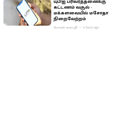
யுபிஐ பரிவர்த்தனைக்கு
கட்டணம் வசூல் -
மக்களவையில் மசோதா
நிறைவேற்றம்
மோகன் கணபதி
13 hours ago