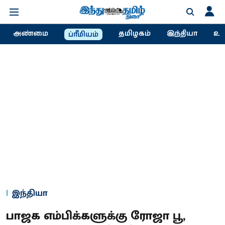
அண்மை
தமிழகம்
இந்தியா
உல
ப்ரீமியம்
இந்தியா
பாஜக எம்பிக்களுக்கு ரோஜா பூ,