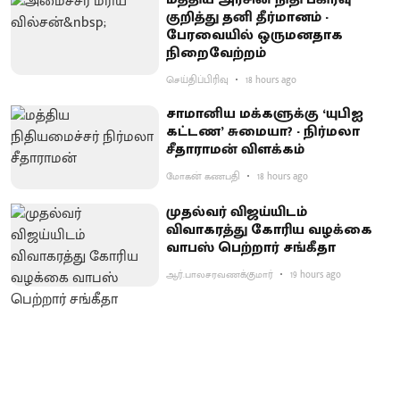
குறித்து தனி தீர்மானம் -
பேரவையில் ஒருமனதாக
நிறைவேற்றம்
செய்திப்பிரிவு
18 hours ago
சாமானிய மக்களுக்கு ‘யுபிஐ
கட்டண’ சுமையா? - நிர்மலா
சீதாராமன் விளக்கம்
மோகன் கணபதி
18 hours ago
முதல்வர் விஜய்யிடம்
விவாகரத்து கோரிய வழக்கை
வாபஸ் பெற்றார் சங்கீதா
ஆர்.பாலசரவணக்குமார்
19 hours ago