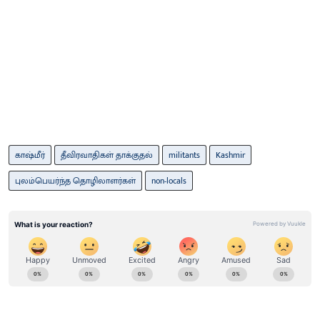
காஷ்மீர்
தீவிரவாதிகள் தாக்குதல்
militants
Kashmir
புலம்பெயர்ந்த தொழிலாளர்கள்
non-locals