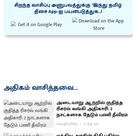
சிறந்த வாசிப்பு அனுபவத்துக்கு ‘இந்து தமிழ்
திசை App-ஐ பயன்படுத்துக..!
அதிகம் வாசித்தவை...
அடையாறு ஆற்றில் குதித்த
ரிசர்வ் வங்கி அதிகாரி: 2
நாட்களாக தேடும் பணி தீவிரம்
செய்திப்பிரிவு
07 Aug 2026
மத்திய அரசின் நிதி பகிர்வு