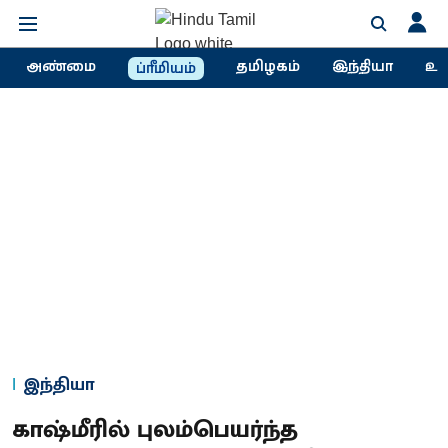
அண்மை
தமிழகம்
இந்தியா
உல
ப்ரீமியம்
இந்தியா
காஷ்மீரில் புலம்பெயர்ந்த