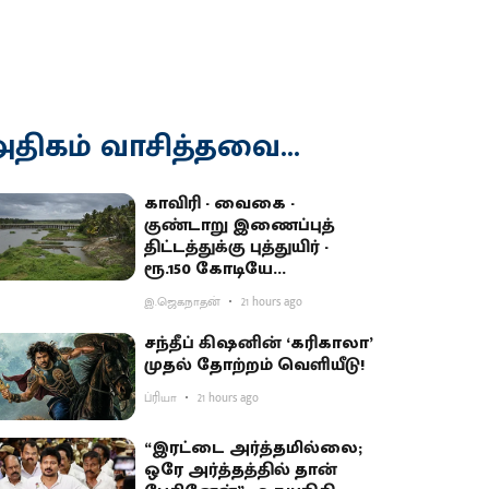
திகம் வாசித்தவை...
காவிரி - வைகை -
குண்டாறு இணைப்புத்
திட்டத்துக்கு புத்துயிர் -
ரூ.150 கோடியே
ஒதுக்கியதால் விவசாயிகள்
இ.ஜெகநாதன்
21 hours ago
ஏமாற்றம்
சந்தீப் கிஷனின் ‘கரிகாலா’
முதல் தோற்றம் வெளியீடு!
ப்ரியா
21 hours ago
“இரட்டை அர்த்தமில்லை;
ஒரே அர்த்தத்தில் தான்