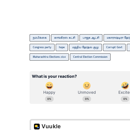
நம்பிக்கை
காங்கிரஸ் கட்சி
பாஜக ஆட்சி
மகாராஷ்டிரா தேர்
Congress party
hope
மத்திய தேர்தல் குழு
Corrupt Govt
Maharashtra Elections 2024
Central Election Commission