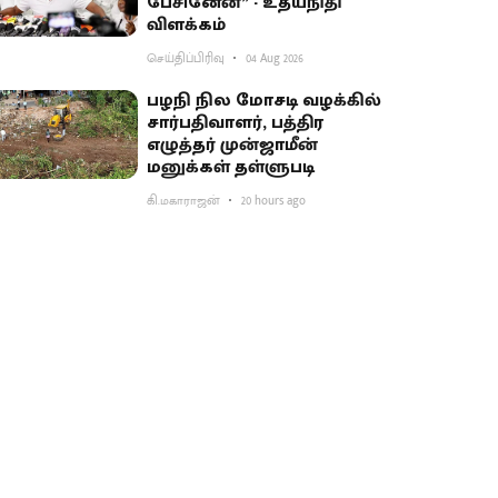
பேசினேன்” - உதயநிதி
விளக்கம்
செய்திப்பிரிவு
04 Aug 2026
பழநி நில மோசடி வழக்கில்
சார்பதிவாளர், பத்திர
எழுத்தர் முன்ஜாமீன்
மனுக்கள் தள்ளுபடி
கி.மகாராஜன்
20 hours ago