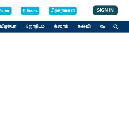
Paper
E-Books
பிரசுரங்கள்
SIGN IN
மேலும்
வீடியோ
ஜோதிடம்
க்ரைம்
கல்வி