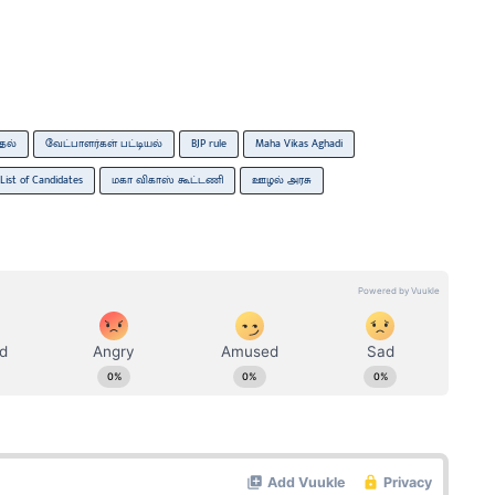
தல்
வேட்பாளர்கள் பட்டியல்
BJP rule
Maha Vikas Aghadi
List of Candidates
மகா விகாஸ் கூட்டணி
ஊழல் அரசு