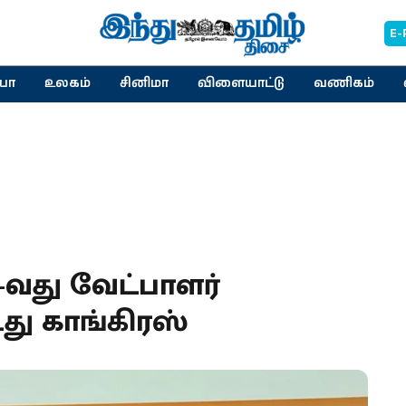
E-
யா
உலகம்
சினிமா
விளையாட்டு
வணிகம்
2-வது வேட்பாளர்
து காங்கிரஸ்