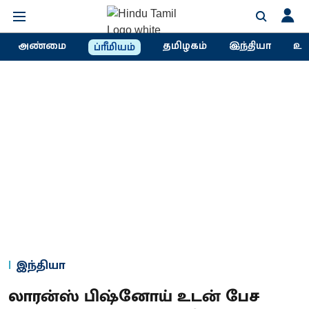
அண்மை
தமிழகம்
இந்தியா
உல
ப்ரீமியம்
இந்தியா
லாரன்ஸ் பிஷ்னோய் உடன் பேச