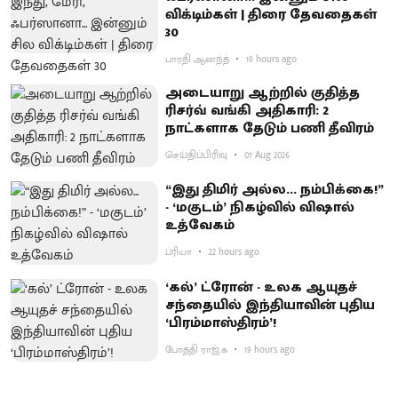
விக்டிம்கள் | திரை தேவதைகள்
30
பாரதி ஆனந்த்
19 hours ago
அடையாறு ஆற்றில் குதித்த
ரிசர்வ் வங்கி அதிகாரி: 2
நாட்களாக தேடும் பணி தீவிரம்
செய்திப்பிரிவு
07 Aug 2026
“இது திமிர் அல்ல... நம்பிக்கை!”
- ‘மகுடம்’ நிகழ்வில் விஷால்
உத்வேகம்
ப்ரியா
22 hours ago
‘கல்’ ட்ரோன் - உலக ஆயுதச்
சந்தையில் இந்தியாவின் புதிய
‘பிரம்மாஸ்திரம்’!
போத்தி ராஜ்.க
19 hours ago