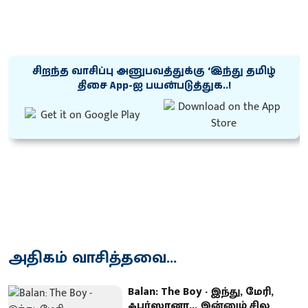
சிறந்த வாசிப்பு அனுபவத்துக்கு ‘இந்து தமிழ்
திசை App-ஐ பயன்படுத்துக..!
அதிகம் வாசித்தவை...
Balan: The Boy - இந்து, மேரி,
ஃபர்ஸானா... இன்னும் சில