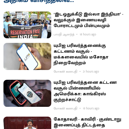
‘இடஒதுக்கீடு இல்லா இந்தியா’ -
வலுக்கும் இணையவழி
போராட்டமும் பின்புலமும்
பாரதி ஆனந்த்
18 hours ago
யுபிஐ பரிவர்த்தனைக்கு
கட்டணம் வசூல் -
மக்களவையில் மசோதா
நிறைவேற்றம்
மோகன் கணபதி
21 hours ago
யுபிஐ பரிவர்த்தனை கட்டண
வசூல் பின்னணியில்
அமெரிக்கா: காங்கிரஸ்
குற்றச்சாட்டு
மோகன் கணபதி
19 hours ago
கோதாவரி - காவிரி - குண்டாறு
இணைப்புத் திட்டத்தை