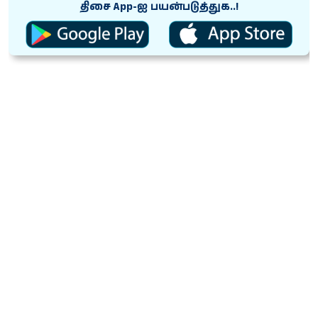
திசை App-ஐ பயன்படுத்துக..!