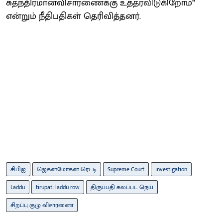
சுதந்திரமானவிசாரணைக்கு உத்தரவிடுகிறோம்”
என்றும் நீதிபதிகள் தெரிவித்தனர்.
சிபிஐ
ஜெகன்மோகன் ரெட்டி
Supreme Court
investigation
Laddu
tirupati laddu row
திருப்பதி கலப்பட நெய்
சிறப்பு குழு விசாரணை