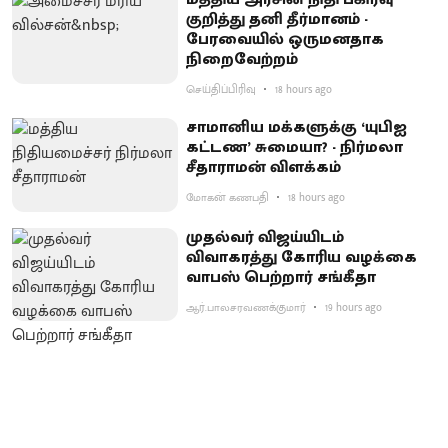
குறித்து தனி தீர்மானம் -
பேரவையில் ஒருமனதாக
நிறைவேற்றம்
செய்திப்பிரிவு
18 hours ago
சாமானிய மக்களுக்கு ‘யுபிஐ
கட்டண’ சுமையா? - நிர்மலா
சீதாராமன் விளக்கம்
மோகன் கணபதி
18 hours ago
முதல்வர் விஜய்யிடம்
விவாகரத்து கோரிய வழக்கை
வாபஸ் பெற்றார் சங்கீதா
ஆர்.பாலசரவணக்குமார்
19 hours ago