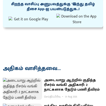
சிறந்த வாசிப்பு அனுபவத்துக்கு ‘இந்து தமிழ்
திசை App-ஐ பயன்படுத்துக..!
அதிகம் வாசித்தவை...
அடையாறு ஆற்றில் குதித்த
ரிசர்வ் வங்கி அதிகாரி: 2
நாட்களாக தேடும் பணி தீவிரம்
செய்திப்பிரிவு
07 Aug 2026
மத்திய அரசின் நிதி பகிர்வு