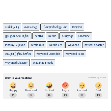
உயிரிழப்பு
கனமழை
பினராயி விஜயன்
கேரளா
இயற்கை பேரழிவு
deaths
Kerala
வயநாடு
Landslide
Pinarayi Vijayan
Kerala rain
Kerala CM
Wayanad
natural disaster
வயநாடு நிலச்சரிவு
Wayanad Landslide
Wayanad Rains
Wayanad Disaster
Wayanad Floods