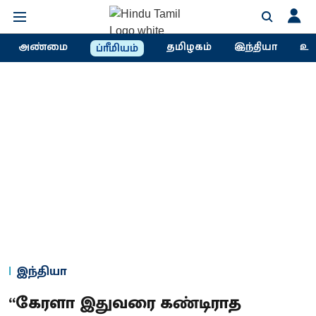
அண்மை
தமிழகம்
இந்தியா
உல
ப்ரீமியம்
இந்தியா
“கேரளா இதுவரை கண்டிராத