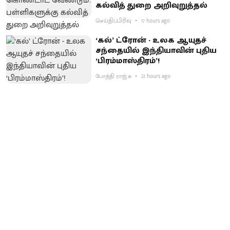
கல்வித் துறை அறிவுறுத்தல்
செய்திப்பிரிவு
17 hours ago
‘கல்’ ட்ரோன் - உலக ஆயுதச்
சந்தையில் இந்தியாவின் புதிய
‘பிரம்மாஸ்திரம்’!
போத்தி ராஜ்.க
22 hours ago