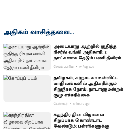
அதிகம் வாசித்தவை...
அடையாறு ஆற்றில் குதித்த
ரிசர்வ் வங்கி அதிகாரி: 2
நாட்களாக தேடும் பணி தீவிரம்
செய்திப்பிரிவு
07 Aug 2026
தமிழகம், கர்நாடகா உள்ளிட்ட
மாநிலங்களில் அதிகரிக்கும்
சிறுநீரக நோய்: நாடாளுமன்றக்
குழு எச்சரிக்கை
டெக்ஸ்டர்
19 hours ago
சுதந்திர தின விழாவை
சிறப்பாக கொண்டாட
வேண்டும்: பள்ளிகளுக்கு