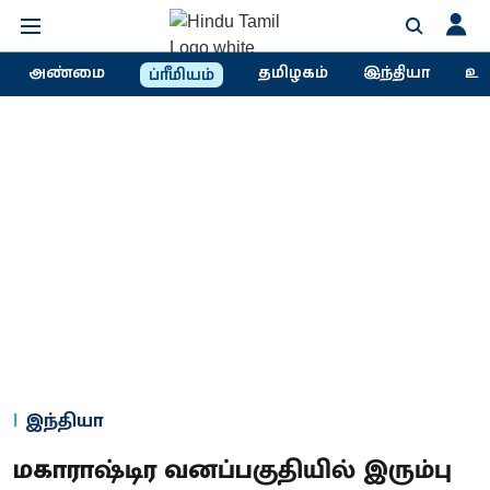
அண்மை
தமிழகம்
இந்தியா
உல
ப்ரீமியம்
இந்தியா
மகாராஷ்டிர வனப்பகுதியில் இரும்பு