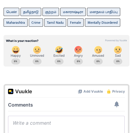
பெண்
தமிழ்நாடு
குற்றம்
மகாராஷ்டிரா
மனநலம் பாதிப்பு
Maharashtra
Crime
Tamil Nadu
Female
Mentally Disordered