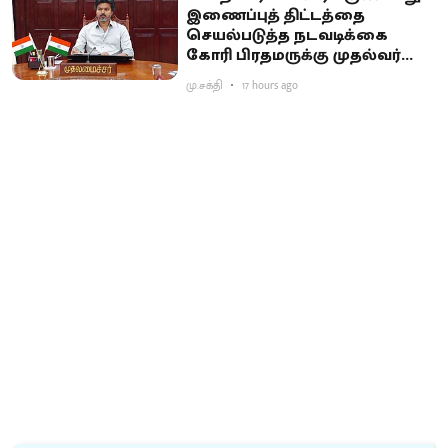
இணைப்புத் திட்டத்தை
செயல்படுத்த நடவடிக்கை
கோரி பிரதமருக்கு முதல்வர்
விஜய் கடிதம்
மு.சக்தி
17 hours ago