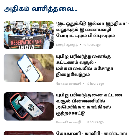
அதிகம் வாசித்தவை...
‘இடஒதுக்கீடு இல்லா இந்தியா’ -
வலுக்கும் இணையவழி
போராட்டமும் பின்புலமும்
பாரதி ஆனந்த்
16 hours ago
யுபிஐ பரிவர்த்தனைக்கு
கட்டணம் வசூல் -
மக்களவையில் மசோதா
நிறைவேற்றம்
மோகன் கணபதி
19 hours ago
யுபிஐ பரிவர்த்தனை கட்டண
வசூல் பின்னணியில்
அமெரிக்கா: காங்கிரஸ்
குற்றச்சாட்டு
மோகன் கணபதி
17 hours ago
கோதாவரி - காவிரி - குண்டாறு