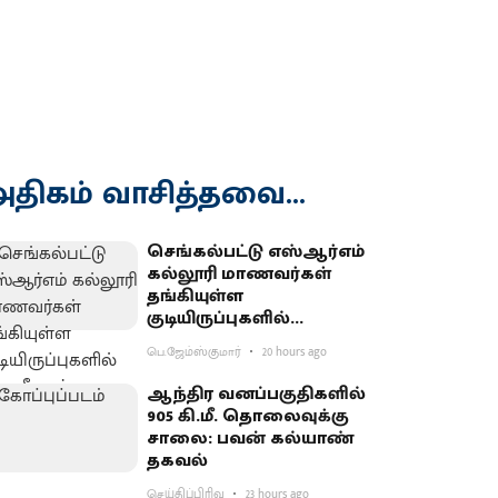
திகம் வாசித்தவை...
செங்கல்பட்டு எஸ்ஆர்எம்
கல்லூரி மாணவர்கள்
தங்கியுள்ள
குடியிருப்புகளில்
போலீஸார் சோதனை
பெ.ஜேம்ஸ்குமார்
20 hours ago
ஆந்திர வனப்பகுதிகளில்
905 கி.மீ. தொலைவுக்கு
சாலை: பவன் கல்யாண்
தகவல்
செய்திப்பிரிவு
23 hours ago