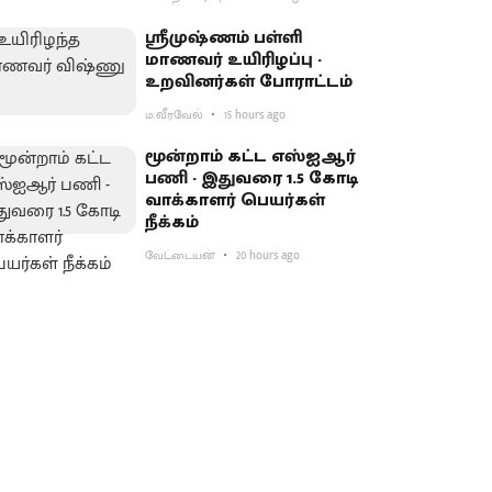
ஸ்ரீமுஷ்ணம் பள்ளி
மாணவர் உயிரிழப்பு -
உறவினர்கள் போராட்டம்
ம.வீரவேல்
15 hours ago
மூன்றாம் கட்ட எஸ்ஐஆர்
பணி - இதுவரை 1.5 கோடி
வாக்காளர் பெயர்கள்
நீக்கம்
வேட்டையன்
20 hours ago