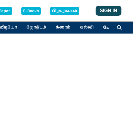
Paper
E-Books
பிரசுரங்கள்
SIGN IN
மேலும்
வீடியோ
ஜோதிடம்
க்ரைம்
கல்வி