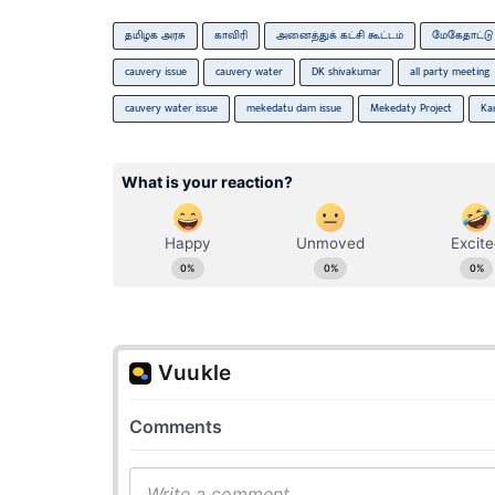
தமிழக அரசு
காவிரி
அனைத்துக் கட்சி கூட்டம்
மேகேதாட்டு
cauvery issue
cauvery water
DK shivakumar
all party meeting
cauvery water issue
mekedatu dam issue
Mekedaty Project
Ka