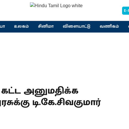
E-
யா
உலகம்
சினிமா
விளையாட்டு
வணிகம்
கட்ட அனுமதிக்க
சுக்கு டி.கே.சிவகுமார்