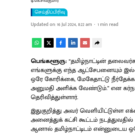
டி.கே.சிவகுமார்
செய்திப்பிரிவு
Updated on
:
16 Jul 2024, 8:22 am
1
min read
பெங்களூரு:
“தமிழ்நாட்டின் தலைவர்க
எங்களுக்கு எந்த ஆட்சேபனையும் இல
ஒரே கோரிக்கை, மேகேதாட்டு நீர்தே
அனுமதி அளிக்க வேண்டும்.” என கர்நா
தெரிவித்துள்ளார்.
இதுகுறித்து அவர் வெளியிட்டுள்ள எக்ஸ
அனைத்துக் கட்சி கூட்டம் நடத்துவதி
ஆனால் தமிழ்நாட்டிடம் என்னுடைய ஒரே