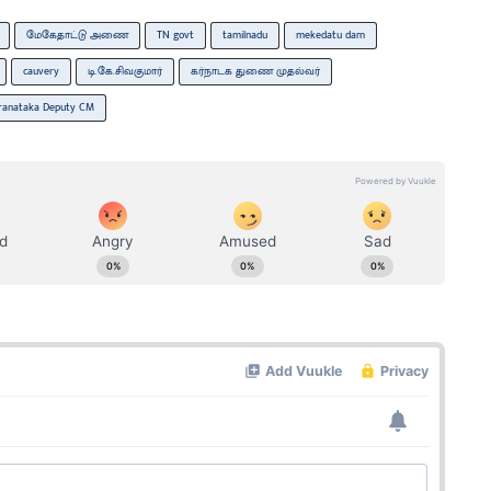
மேகேதாட்டு அணை
TN govt
tamilnadu
mekedatu dam
cauvery
டி.கே.சிவகுமார்
கர்நாடக துணை முதல்வர்
ranataka Deputy CM