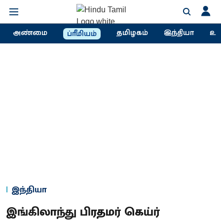
அண்மை
தமிழகம்
இந்தியா
உல
ப்ரீமியம்
இந்தியா
இங்கிலாந்து பிரதமர் கெய்ர்