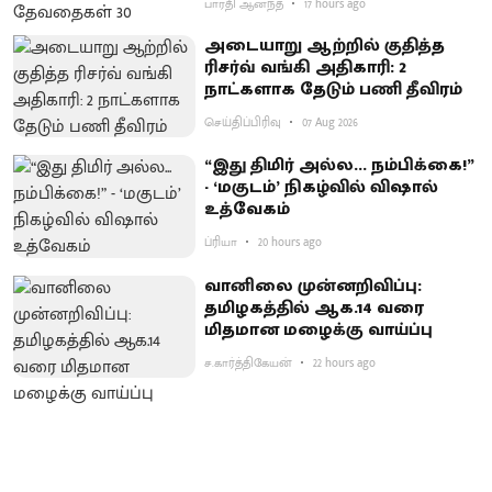
பாரதி ஆனந்த்
17 hours ago
அடையாறு ஆற்றில் குதித்த
ரிசர்வ் வங்கி அதிகாரி: 2
நாட்களாக தேடும் பணி தீவிரம்
செய்திப்பிரிவு
07 Aug 2026
“இது திமிர் அல்ல... நம்பிக்கை!”
- ‘மகுடம்’ நிகழ்வில் விஷால்
உத்வேகம்
ப்ரியா
20 hours ago
வானிலை முன்னறிவிப்பு:
தமிழகத்தில் ஆக.14 வரை
மிதமான மழைக்கு வாய்ப்பு
ச.கார்த்திகேயன்
22 hours ago